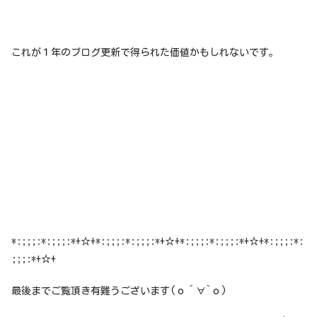
これが１年のブログ更新で得られた価値かもしれないです。
*:;;;:*:;;;:*+☆+*:;;;:*:;;;:*+☆+*:;;;:*:;;;:*+☆+*:;;;:*:
;;;:*+☆+
最後までご覧頂き有難うございます(о´∀`о)