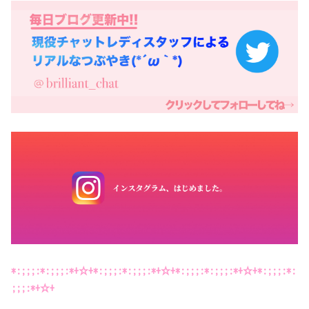
*:;;;:*:;;;:*+☆+*:;;;:*:;;;:*+☆+*:;;;:*:;;;:*+☆+*:;;;:*:
;;;:*+☆+