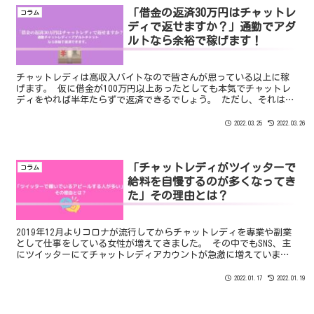
「借金の返済30万円はチャットレ
コラム
ディで返せますか？」通勤でアダ
ルトなら余裕で稼げます！
チャットレディは高収入バイトなので皆さんが思っている以上に稼
げます。 仮に借金が100万円以上あったとしても本気でチャットレ
ディをやれば半年たらずで返済できるでしょう。 ただし、それは
「通勤とアダルト」の場合に限ります。ノンアダルトの場合は「通
勤の倍」はかかると思っておきましょう。
2022.03.25
2022.03.26
「チャットレディがツイッターで
コラム
給料を自慢するのが多くなってき
た」その理由とは？
2019年12月よりコロナが流行してからチャットレディを専業や副業
として仕事をしている女性が増えてきました。 その中でもSNS、主
にツイッターにてチャットレディアカウントが急激に増えていま
す。 逆にInstagramなどのSNSではチャットレディのアカウントは
ほとんど見られず事務所のアカウントが多いのが現状です。
2022.01.17
2022.01.19