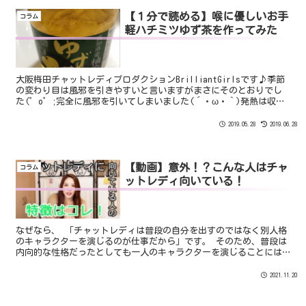
【１分で読める】喉に優しいお手
コラム
軽ハチミツゆず茶を作ってみた
大阪梅田チャットレディプロダクションBrilliantGirlsです♪季節
の変わり目は風邪を引きやすいと言いますがまさにそのとおりでし
た(゜o゜;完全に風邪を引いてしまいました(´・ω・｀)発熱は収ま
りましたがどうも喉が痛く飲み込むと激しい...
2019.05.28
2019.06.28
【動画】意外！？こんな人はチャ
コラム
ットレディ向いている！
なぜなら、 「チャットレディは普段の自分を出すのではなく別人格
のキャラクターを演じるのが仕事だから」です。 そのため、普段は
内向的な性格だったとしても一人のキャラクターを演じることには
抵抗がない人が多いのです。
2021.11.20