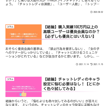
すか？」と聞けば大抵の人が「FANZAライブチャット」と答えるでし
ょう。 「チャットレディ出演数」、「ユーザー人数」、「トップラ
ンカーの収入金額」などがどのサイトよりも上回っています。
2023.09.02
【結論】購入実績100万円以上の
コラム
高額ユーザーは優良会員なのか？
【必ずしも優良とはいえない】
おそらく優良会員の基準は、 「禁止行為を要求しない」、「女の子
へのマナーがしっかりしている」、「チャットにおけるコミュニケ
ーションがとれている」などが該当するかと思います。 しかし、い
ずれも優良会員であると判断する基準は明確ではありません。
2021.11.14
2021.11.15
【結論】チャットレディのキャラ
コラム
設定に悩む必要はなし！【とにか
く色々試してみる】
結論からいうと、「悩むよりも色々試してみるのがいい」が答えに
なります。 というのも、チャットレディのキャラ設定に正解もなけ