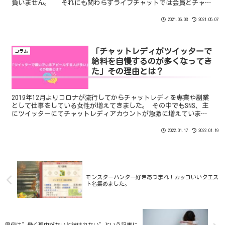
負いません。 それにも関わらずライブチャットでは会員とチャッ
トレディの出会いが横行しています。
2021.05.03
2021.05.07
「チャットレディがツイッターで
コラム
給料を自慢するのが多くなってき
た」その理由とは？
2019年12月よりコロナが流行してからチャットレディを専業や副業
として仕事をしている女性が増えてきました。 その中でもSNS、主
にツイッターにてチャットレディアカウントが急激に増えていま
す。 逆にInstagramなどのSNSではチャットレディのアカウントは
ほとんど見られず事務所のアカウントが多いのが現状です。
2022.01.17
2022.01.19
モンスターハンター好きあつまれ！カッコいいクエス
ト名集めました。
風俗は”働く理由がないと続けれない”という記事に