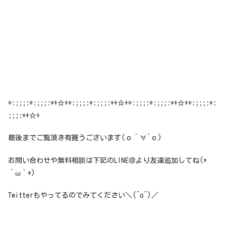
*:;;;:*:;;;:*+☆+*:;;;:*:;;;:*+☆+*:;;;:*:;;;:*+☆+*:;;;:*:
;;;:*+☆+
最後までご覧頂き有難うございます(о´∀`о)
お問い合わせや無料相談は下記のLINE＠より友達追加してね(*
´ω｀*)
Twitterもやってるのでみてください＼(^o^)／