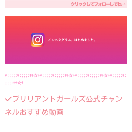
*:;;;:*:;;;:*+☆+*:;;;:*:;;;:*+☆+*:;;;:*:;;;:*+☆+*:;;;:*:
;;;:*+☆+
ブリリアントガールズ公式チャン
ネルおすすめ動画