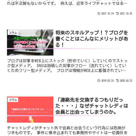
れば不正解もないからです。 例えば、近年ライブチャットでは主流
となっている「清楚系チャットレディ」ですが逆に多すぎてレッド
オーシャンになっています。
2021.10.24
2021.10.25
将来のスキルアップ！？ブログを
コラム
書くことはこんなにメリットがあ
る！
ブログは記事をWEB上にストック（貯めていく）していくのでストッ
ク型メディア。 SNSは投稿した記事がフロー（流れていく）してい
くためフリー型メディア。 ブログは情報がWEB上に蓄積されていく
ので資産となり、SNSは拡散力を重視した情報の速度が武器になりま
す。
2019.03.23
2020.03.22
「連絡先を交換するつもりだっ
コラム
た・・・」なぜチャットレディは
会員と出会ってしまうのか。
チャットレディがチャット外で会員と出会うという行為には危険が
つきものです。 事件に巻き込まれても事務所やサイトは一切責任を