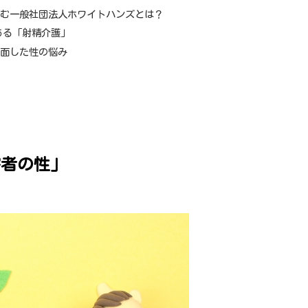
組む一般社団法人ホワイトハンズとは？
ある「射精介護」
直面した性の悩み
情
害者の性」