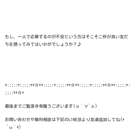
もし、一人で応募するのが不安という方はそこそこ仲が良い友だ
ちを誘ってみてはいかがでしょうか？♪
*:;;;:*:;;;:*+☆+*:;;;:*:;;;:*+☆+*:;;;:*:;;;:*+☆+*:;;;:*:
;;;:*+☆+
最後までご覧頂き有難うございます(о´∀`о)
お問い合わせや無料相談は下記のLINE＠より友達追加してね(*
´ω｀*)