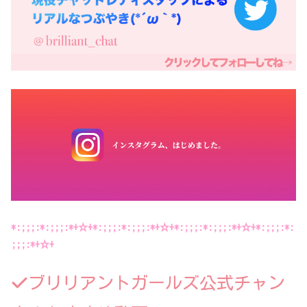
*:;;;:*:;;;:*+☆+*:;;;:*:;;;:*+☆+*:;;;:*:;;;:*+☆+*:;;;:*:
;;;:*+☆+
ブリリアントガールズ公式チャン