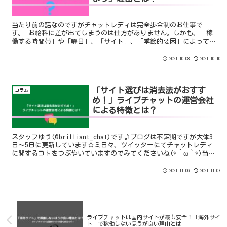
当たり前の話なのですがチャットレディは完全歩合制のお仕事で
す。 お給料に差が出てしまうのは仕方がありません。しかも、「稼
働する時間帯」や「曜日」、「サイト」、「季節的要因」によって1
日の売上は大きく変わるのです。
2021.10.08
2021.10.10
「サイト選びは消去法がおすす
コラム
め！」ライブチャットの運営会社
による特徴とは？
スタッフゆう(@brilliant_chat)です♪ブログは不定期ですが大体3
日～5日に更新しています☆ミ日々、ツイッターにてチャットレディ
に関するコトをつぶやいていますのでみてくださいね(*´ω｀*)当社
のブログ記事はチャットレディ未経験...
2021.11.06
2021.11.07
ライブチャットは国内サイトが最も安全！「海外サイ
ト」で稼働しないほうが良い理由とは