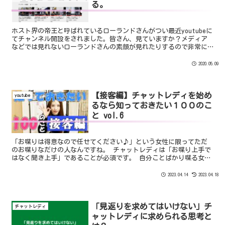
る。
ホスト界の帝王と呼ばれているローランドさんがつい最近youtubeに
てチャンネル開設をされました。皆さん、見ていますか？メディア
などでは見れないローランドさんの素顔が見れたりするので非常に
面白いです。↓youtubeチャンネル↓THEROL...
2020.05.09
【接客編】チャットレディを始め
youtube
るなら知っておきたい１００のこ
と vol.6
「お喋りは得意なので任せてください♪」という女性に限ってただ
のお喋りなだけの人なんですね。 チャットレディは「お喋り上手で
はなく聞き上手」であることが必須です。 自分ことばかり喋る女性
より男性会員さんの話をしっかり聞いてあげるチャットレディのほ
うが確実に人気は出ます。
2023.04.14
2023.04.18
「見返りを求めてはいけない」チ
チャットレディ
ャットレディに求められる思考と