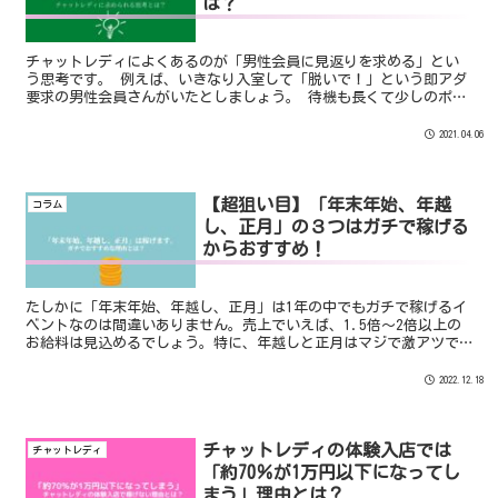
は？
チャットレディによくあるのが「男性会員に見返りを求める」とい
う思考です。 例えば、いきなり入室して「脱いで！」という即アダ
要求の男性会員さんがいたとしましょう。 待機も長くて少しのポイ
ントでも稼ぎたかったので「即脱ぎパフォーマンス」をやってしま
いました。 しかし、脱いですぐに退出してしまったのです。
2021.04.06
【超狙い目】「年末年始、年越
コラム
し、正月」の３つはガチで稼げる
からおすすめ！
たしかに「年末年始、年越し、正月」は1年の中でもガチで稼げるイ
ベントなのは間違いありません。売上でいえば、1.5倍～2倍以上の
お給料は見込めるでしょう。特に、年越しと正月はマジで激アツで
す。予定がないのであれば鉄板でログインしましょう♪
2022.12.18
チャットレディの体験入店では
チャットレディ
「約70％が1万円以下になってし
まう」理由とは？