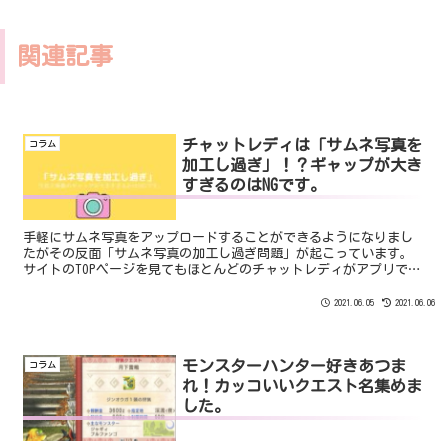
関連記事
チャットレディは「サムネ写真を
コラム
加工し過ぎ」！？ギャップが大き
すぎるのはNGです。
手軽にサムネ写真をアップロードすることができるようになりまし
たがその反面「サムネ写真の加工し過ぎ問題」が起こっています。
サイトのTOPページを見てもほとんどのチャットレディがアプリでの
加工済みサムネ写真となっていますが明らかに待機映像と違う人も
多くいます。少しくらいの差であれば問題がありませんが”明らか
2021.06.05
2021.06.06
なギャップ”がある場合は待機映像の視聴数は増えるけれども接続
率がアップするというわけではないんですよね。
モンスターハンター好きあつま
コラム
れ！カッコいいクエスト名集めま
した。