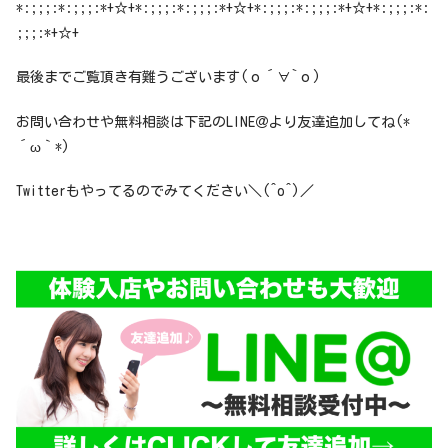
*:;;;:*:;;;:*+☆+*:;;;:*:;;;:*+☆+*:;;;:*:;;;:*+☆+*:;;;:*:
;;;:*+☆+
最後までご覧頂き有難うございます(о´∀`о)
お問い合わせや無料相談は下記のLINE＠より友達追加してね(*
´ω｀*)
Twitterもやってるのでみてください＼(^o^)／