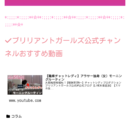
*:;;;:*:;;;:*+☆+*:;;;:*:;;;:*+☆+*:;;;:*:;;;:*+☆+*:;;;:*:
;;;:*+☆+
ブリリアントガールズ公式チャン
ネルおすすめ動画
【職業チャットレディ】アラサー独身（女）モーニン
グルーティン
大阪梅田地域No.1【報酬率35%〜】チャットレディプロダクション
ブリリアントガールズ公式HP公式ブログ【LINE友達追加】【スマ
ホ在...
www.youtube.com
コラム