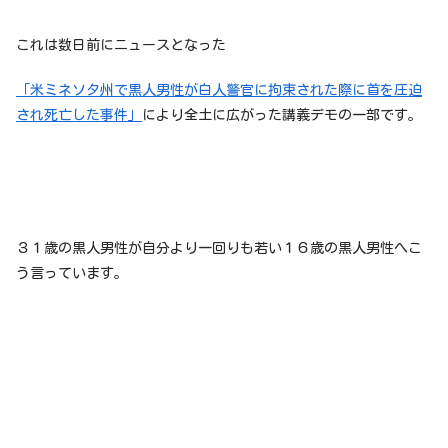
これは数日前にニュースとなった
「米ミネソタ州で黒人男性が白人警官に拘束された際に首を圧迫
され死亡した事件」
により全土に広がった講義デモの一部です。
３１歳の黒人男性が自分より一回りも若い１６歳の黒人男性へこ
う言っています。