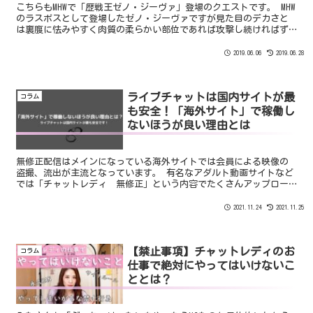
こちらもMHWで「歴戦王ゼノ・ジーヴァ」登場のクエストです。 MHW
のラスボスとして登場したゼノ・ジーヴァですが見た目のデカさと
は裏腹に怯みやすく肉質の柔らかい部位であれば攻撃し続ければず
っと怯みっぱなしという雑○モンスターになってました。
2019.06.06
2019.06.28
ライブチャットは国内サイトが最
コラム
も安全！「海外サイト」で稼働し
ないほうが良い理由とは
無修正配信はメインになっている海外サイトでは会員による映像の
盗撮、流出が主流となっています。 有名なアダルト動画サイトなど
では「チャットレディ 無修正」という内容でたくさんアップロー
ドされています。 ネットに一度でも動画が流れてしまえばどんな方
法を使っても全て回収することは不可能です。
2021.11.24
2021.11.25
【禁止事項】チャットレディのお
コラム
仕事で絶対にやってはいけないこ
ととは？