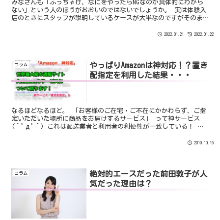
みなさんも「ぶっちゃけ、なにをやったらNGなのか具体的にわから
ない」という人のほうがおおいのではないでしょうか。 実は体験入
店のときにスタッフが説明しているケースが大半なのですがそのま
まチャットをしてしまうので忘れてしまうという人が多いのです。
結論からいいますと、チャットレディで絶対にやってはいけないの
2022.01.21
2022.01.22
は「性器露出」です。
やっぱりAmazonは神対応！？置き
コラム
配指定を利用した結果・・・
なるほどなるほど。 「お客様のご在宅・ご不在にかかわらず、ご指
定いただいた場所に商品をお届けするサービス」 って神サービス
(´ﾟдﾟ｀) これは配送業者と利用者の利便性が一致している！ さ
すがAmazonさん。 どんなサービスか気になったので実際にやってみ
ました。
2019.10.16
絶対的エースだった前田敦子が人
コラム
気だった理由は？