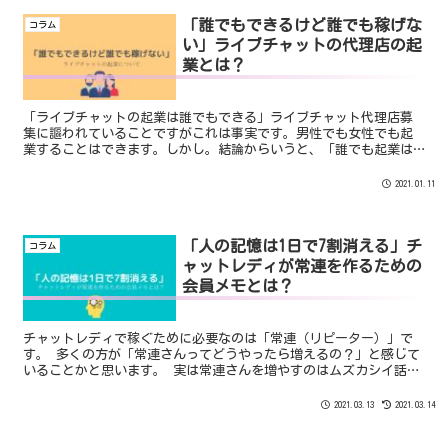
「誰でもできるけど誰でも稼げな
コラム
い」ライブチャットの代理店の起
業とは？
「ライブチャットの起業は誰でもできる」ライブチャット代理店募
集に謳われていることですがこれは事実です。男性でも女性でも起
業することはできます。しかし。結論からいうと、「誰でも起業は
できるけど誰でも稼げるわけではない」ということです。ライブ
チ...
2021.01.11
「人の記憶は1日で7割消える」チ
コラム
ャットレディが常連を作るための
会員メモとは？
チャットレディで稼ぐために必要なのは「常連（リピーター）」で
す。 多くの方が「常連さんってどうやったら増えるの？」と感じて
いることかと思います。 実は常連さんを増やすのはムズカシイ話で
はありません。 正しくやりかたでチャットレディの仕事に向き合っ
ていれば自然と増えてきます。
2021.03.13
2021.03.14