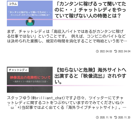
「カンタンに稼げるって聞いてた
コラム
のに・・」チャットレディをやっ
ていて稼げない人の特徴とは？
まず、チャットレディは「高収入バイトではあるがカンタンに稼げ
る仕事ではない」ということです。 例えば、コンビニのバイトなど
は決められた業務し、規定の時間を消化することで時給という形で
お給料がもらえます。 仮に仕事を適当にサボっていて店長にバレな
かったとしても会社からはキチンとお給料がもらえます。 しかし、
2022.04.03
2022.04.04
チャットレディは違います。
【知らないと危険】海外サイトへ
チャットレディ
出演すると「映像流出」されやす
い。
スタッフゆう(@brilliant_chat)です♪日々、ツイッターにてチャ
ットレディに関するコトをつぶやいていますのでみてくださいね(*
´ω｀*)当記事ではよく出てくる「海外ライブチャットサイト」。主
に「D●live」や「F●２」などのサ...
2020.11.19
2020.11.20