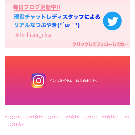
*:;;;:*:;;;:*+☆+*:;;;:*:;;;:*+☆+*:;;;:*:;;;:*+☆+*:;;;:*:
;;;:*+☆+