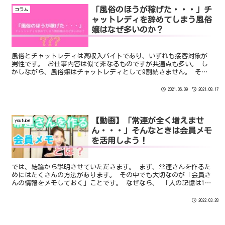
「風俗のほうが稼げた・・・」チ
コラム
ャットレディを辞めてしまう風俗
嬢はなぜ多いのか？
風俗とチャットレディは高収入バイトであり、いずれも接客対象が
男性です。 お仕事内容は似て非なるものですが共通点も多い。 し
かしながら、風俗嬢はチャットレディとして9割続きません。 その
理由とは・・・。
2021.05.09
2021.08.17
【動画】「常連が全く増えませ
youtube
ん・・・」そんなときは会員メモ
を活用しよう！
では、結論から説明させていただきます。 まず、常連さんを作るた
めにはたくさんの方法があります。 その中でも大切なのが「会員さ
んの情報をメモしておく」ことです。 なぜなら、 「人の記憶は1日
で7割も消えてしまう」からなんですね。
2022.03.28