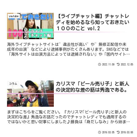
【ライブチャット編】チャットレ
youtube
ディを始めるなら知っておきたい
１００のこと vol.2
海外ライブチャットサイトは”違法性が高い”や”無修正配信や未
成年の出演”などにより逮捕事例がたくさんあります。SNSなどでは
「海外サイトは出演方法によっては逮捕されない」や「国内サイト
よりも稼げる」などといって未経験の女性を出演させたりします。
実際には逮捕されるだけでなく「映像流出」の危険性も非常に高い
2022.11.09
2022.12.05
のでやめておきましょう。
カリスマ「ビール売り子」と新人
コラム
の決定的な差の話は秀逸である。
まずはこちらをご覧ください。『カリスマ｢ビール売り子｣と新人の
決定的な差』秀逸なお話だったのでチャットレディでも通用するの
ではないかと思い記事にしました♪勝負は「身だしなみ」から始ま
っている！ビール会社ごとにコスチュームのデザインが決まって...
2019.03.05
2019.03.06