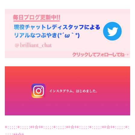
*:;;;:*:;;;:*+☆+*:;;;:*:;;;:*+☆+*:;;;:*:;;;:*+☆+*:;;;:*:
;;;:*+☆+