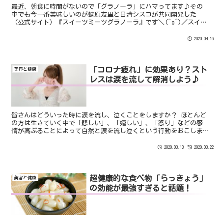
最近、朝食に時間がないので「グラノーラ」にハマってます♪その
中でも今一番美味しいのが蛯原友里と日清シスコが共同開発した
（公式サイト）『スイーツミーツグラノーラ』です＼(^o^)／スイー
ツミーツグラノーラがおすすめなポイント♪そのまま食べても...
2020.04.16
「コロナ疲れ」に効果あり？スト
美容と健康
レスは涙を流して解消しよう♪
皆さんはどういった時に涙を流し、泣くことをしますか？ ほとんど
の方は生きていく中で「悲しい」、「嬉しい」、「怒り」などの感
情が高ぶることによって自然と涙を流し泣くという行動をおこしま
す。 つまり、「泣く」ことを意図的にやっている人は少なく自然と
感情が揺れ動くことで起こる行為であります。
2020.03.13
2020.03.22
超健康的な食べ物「らっきょう」
美容と健康
の効能が最強すぎると話題！