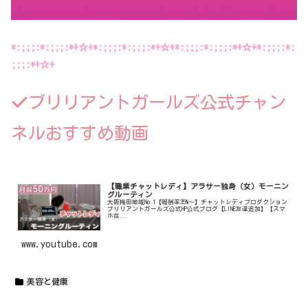
*:;;;:*:;;;:*+☆+*:;;;:*:;;;:*+☆+*:;;;:*:;;;:*+☆+*:;;;:*:
;;;:*+☆+
ブリリアントガールズ公式チャン
ネルおすすめ動画
【職業チャットレディ】アラサー独身（女）モーニン
グルーティン
大阪梅田地域No.1【報酬率35%〜】チャットレディプロダクション
ブリリアントガールズ公式HP公式ブログ【LINE友達追加】【スマ
ホ在...
www.youtube.com
美容と健康