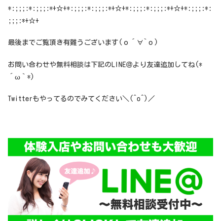
*:;;;:*:;;;:*+☆+*:;;;:*:;;;:*+☆+*:;;;:*:;;;:*+☆+*:;;;:*:
;;;:*+☆+
最後までご覧頂き有難うございます(о´∀`о)
お問い合わせや無料相談は下記のLINE＠より友達追加してね(*
´ω｀*)
Twitterもやってるのでみてください＼(^o^)／