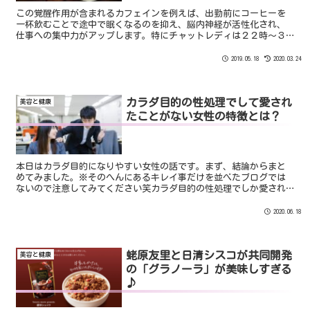
この覚醒作用が含まれるカフェインを例えば、出勤前にコーヒーを
一杯飲むことで途中で眠くなるのを抑え、脳内神経が活性化され、
仕事への集中力がアップします。特にチャットレディは２２時〜３
時がゴールデンタイムと言われているほど稼ぎ時です。
2019.05.18
2020.03.24
カラダ目的の性処理でして愛され
美容と健康
たことがない女性の特徴とは？
本日はカラダ目的になりやすい女性の話です。まず、結論からまと
めてみました。※そのへんにあるキレイ事だけを並べたブログでは
ないので注意してみてください笑カラダ目的の性処理でしか愛され
たことがない女性は以下の項目に必ずあてはまります。かわいく
な...
2020.06.18
蛯原友里と日清シスコが共同開発
美容と健康
の「グラノーラ」が美味しすぎる
♪