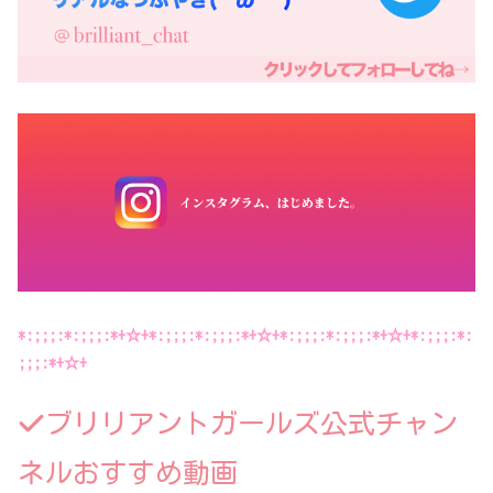
*:;;;:*:;;;:*+☆+*:;;;:*:;;;:*+☆+*:;;;:*:;;;:*+☆+*:;;;:*:
;;;:*+☆+
ブリリアントガールズ公式チャン
ネルおすすめ動画