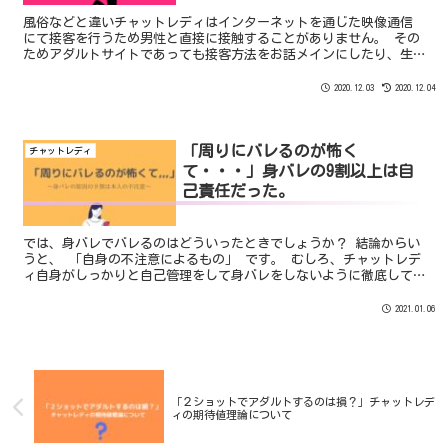
風俗などと違いチャットレディはインターネットを通じた映像通信
にて接客を行うため男性と直接に接触することがありません。 その
ためアダルトサイトであっても接客方法をお話メインにしたり、生
理の時だけノンアダルトサイトへ移行したりすることが可能なので
生理痛が酷い方でなければあまり生理休暇というのは取らないよう
2020.12.03
2020.12.04
です。
「周りにバレるのが怖く
チャットレディ
て・・・」身バレの9割以上は自
己責任だった。
では、身バレでバレるのはどういったときでしょうか？ 結論からい
うと、 「自身の不注意によるもの」 です。 むしろ、チャットレデ
ィ自身がしっかりと自己管理をして身バレをしないように徹底して
いれば９割方は身バレしないということです。
2021.01.06
「２ショットでアダルトするのは損？」チャットレデ
ィの期待値理論について