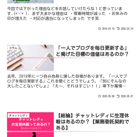
今回では下がった理由などをお話していけたらな！と思っていま
す⸜(*ˊᵕˋ* )⸝ まず大まかな理由は ・稼働時間が減った ・お休みの
日が増えた ・対応が適当になってしまった です笑
2019.03.19
2020.03.24
「一人でブログを毎日更新する」
コラム
と掲げた目標の価値はあるのか？
去年、2019年に一つ自分自身に課した目標があります。「一人でブ
ログを毎日更新する」これを聞くとどうでしょう。「別にそんなの
大したことないでしょ」「え〜、それはすごい！！」卑下か驚嘆
か。人それぞれ意見があるとおもいます。もし、このような記事...
2020.05.06
2020.05.07
【結論】チャットレディに生理休
チャットレディ
暇はあるのか？【業務委託契約で
ある】