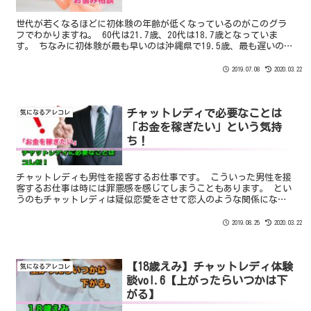
世代が若くなるほどに初体験の年齢が低くなっているのがこのグラ
フでわかりますね。 60代は21.7歳、20代は18.7歳となっていま
す。 ちなみに初体験が最も早いのは沖縄県で19.5歳、最も遅いのは
茨城県で21.0歳という結果が出ています。
2019.07.08
2020.03.22
チャットレディで必要なことは
気になるアレコレ
「お金を稼ぎたい」という気持
ち！
チャットレディも男性を接客するお仕事です。 こういった男性を接
客するお仕事は時には罪悪感を感じてしまうこともあります。 とい
うのもチャットレディは疑似恋愛をさせて恋人のような関係にな
り、「会いたい」と思わせてチャットに長くこさせるのが秘訣で
す。
2019.08.25
2020.03.22
【18歳えみ】チャットレディ体験
気になるアレコレ
談vol.6【上がったらいつかは下
がる】