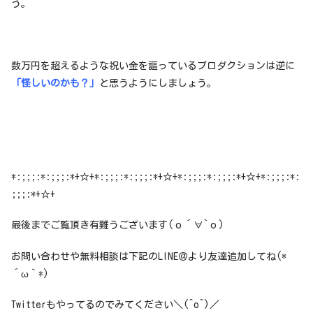
う。
数万円を超えるような祝い金を謳っているプロダクションは逆に
「怪しいのかも？」
と思うようにしましょう。
*:;;;:*:;;;:*+☆+*:;;;:*:;;;:*+☆+*:;;;:*:;;;:*+☆+*:;;;:*:
;;;:*+☆+
最後までご覧頂き有難うございます(о´∀`о)
お問い合わせや無料相談は下記のLINE＠より友達追加してね(*
´ω｀*)
Twitterもやってるのでみてください＼(^o^)／