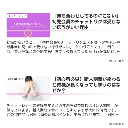
「待ち合わせしてるのにこない」
チャットレディ
初見会員のチャットリクは受けな
いほうがいい理由
結論からいうと、 「初見会員のチャットリクエストはドタキャン率
が非常に高いので受けないほうがよい」 ということです。 例え
ば、美容院などの予約でも行きつけのお店だったら「行かないとい
けない」って思う人のほうがおおいですよね？ でも、新規のお店だ
った場合はどうでしょう。 もし、その日出歩くのが面倒になったら
2021.01.13
「行くのやめようかな〜」ってなることってありますよね。
【初心者必見】新人期間が終わる
稼げない人へ
と待機が長くなってしまうのはな
ぜか？
チャットレディの登録をすると必ず未登録であれば「新人期間」が
付与されます。新人期間はサイトにもよりますが大体12時間です。
この12時間は男性会員の消費ポイントが半額になります。「男性会
員にとってかなりお得な状態で遊べる」というわけです。つま...
2020.09.27