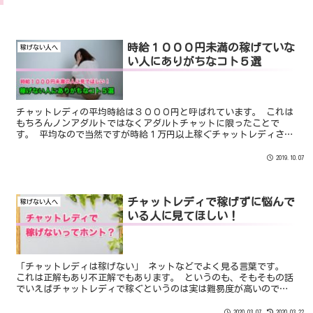
時給１０００円未満の稼げていな
稼げない人へ
い人にありがちなコト５選
チャットレディの平均時給は３０００円と呼ばれています。 これは
もちろんノンアダルトではなくアダルトチャットに限ったことで
す。 平均なので当然ですが時給１万円以上稼ぐチャットレディさん
もいます。 そんな中で時給１０００円未満というのははっきりいえ
ば”稼げていないチャットレディ”に分類されます。
2019.10.07
チャットレディで稼げずに悩んで
稼げない人へ
いる人に見てほしい！
「チャットレディは稼げない」 ネットなどでよく見る言葉です。
これは正解もあり不正解でもあります。 というのも、そもそもの話
でいえばチャットレディで稼ぐというのは実は難易度が高いので
す。 これを聞くと「え、聞いていた話と違う！」となる人がいます
が事実なのです。
2020.03.07
2020.03.22