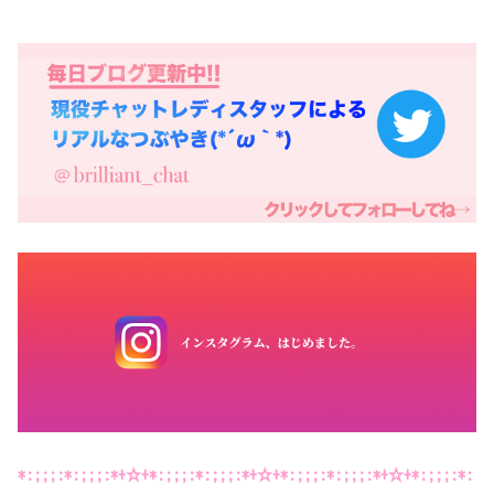
*:;;;:*:;;;:*+☆+*:;;;:*:;;;:*+☆+*:;;;:*:;;;:*+☆+*:;;;:*: