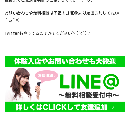
最後までご覧頂き有難うございます(о´∀`о)
お問い合わせや無料相談は下記のLINE＠より友達追加してね(*
´ω｀*)
Twitterもやってるのでみてください＼(^o^)／