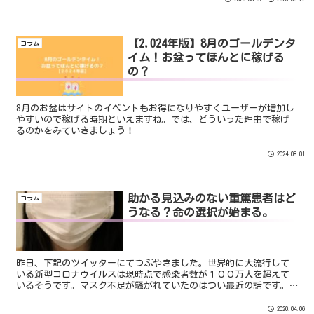
【2,024年版】8月のゴールデンタ
コラム
イム！お盆ってほんとに稼げる
の？
8月のお盆はサイトのイベントもお得になりやすくユーザーが増加し
やすいので稼げる時期といえますね。では、どういった理由で稼げ
るのかをみていきましょう！
2024.08.01
助かる見込みのない重篤患者はど
コラム
うなる？命の選択が始まる。
昨日、下記のツイッターにてつぶやきました。世界的に大流行して
いる新型コロナウイルスは現時点で感染者数が１００万人を超えて
いるそうです。マスク不足が騒がれていたのはつい最近の話です。
しかし、現在わたしたちを陥れている問題は「命の選択」です。
簡...
2020.04.06