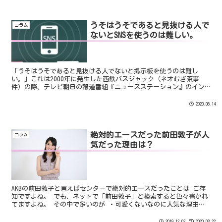
うそはうそであると見抜ける人で
コラム
ないとSNSを使うのは難しい。
「うそはうそであると見抜ける人でないと掲示板を使うのは難し
い。」これは2000年に発生した西鉄バスジャック（ネオむぎ茶事
件）の際、テレビ朝日の報道番組『ニュースステーション』のイン
タビューを受けたBBS『2ちゃんねる』管理者（当時）ひろゆき...
2020.06.14
絶対的エースだった前田敦子が人
コラム
気だった理由は？
AKBの前田敦子と言えばセンターで絶対的エースだったことは ご存
知ですよね。 でも、ネットで「前田敦子」と検索すると色々書かれ
てますよね。 その中で多いのが ・可愛くないなのに人気な理由は
なに？ ・前田敦子のセンターは何故？ ・大島優子のほうがかわい
い など笑
2019.12.02
2020.03.22