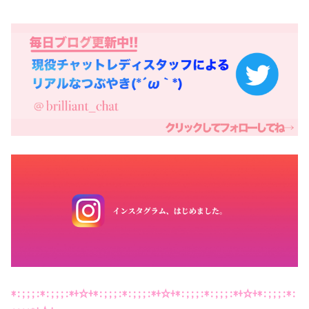
*:;;;:*:;;;:*+☆+*:;;;:*:;;;:*+☆+*:;;;:*:;;;:*+☆+*:;;;:*: