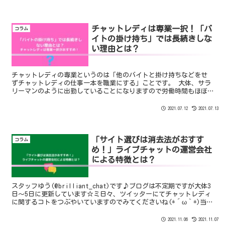
チャットレディは専業一択！「バ
コラム
イトの掛け持ち」では長続きしな
い理由とは？
チャットレディの専業というのは「他のバイトと掛け持ちなどをせ
ずチャットレディの仕事一本を職業にする」ことです。 大体、サラ
リーマンのように出勤していることになりますので労働時間もほぼ
同じくらいになります。 では、先に結論からお伝えします。
2021.07.12
2021.07.13
「サイト選びは消去法がおすす
コラム
め！」ライブチャットの運営会社
による特徴とは？
スタッフゆう(@brilliant_chat)です♪ブログは不定期ですが大体3
日～5日に更新しています☆ミ日々、ツイッターにてチャットレディ
に関するコトをつぶやいていますのでみてくださいね(*´ω｀*)当社
のブログ記事はチャットレディ未経験...
2021.11.06
2021.11.07