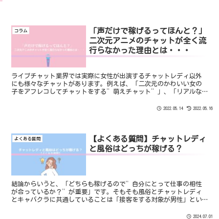
「声だけで稼げるってほんと？」
コラム
二次元アニメのチャットが全く流
行らなかった理由とは・・・
ライブチャット業界では実際に女性が出演するチャットレディ以外
にも様々なチャットがあります。例えば、「二次元のかわいい女の
子をアフレコしてチャットをする”萌えチャット”」、「リアルな
動きを表現しているバーチャルチャットガールをアフレコする”VR
チャット”」。はっきり言って全然流行っていません！！
2022.05.14
2022.05.16
【よくある質問】チャットレディ
よくある質問
と風俗はどっちが稼げる？
結論からいうと、「どちらも稼げるので”自分にとって仕事の相性
が合っているか？”が重要」です。そもそも風俗とチャットレディ
とキャバクラに共通していることは「接客をする対象が男性」とい
うことです。それを踏まえた上でどっちが稼げるのかを考えていき
ましょう。
2024.07.01