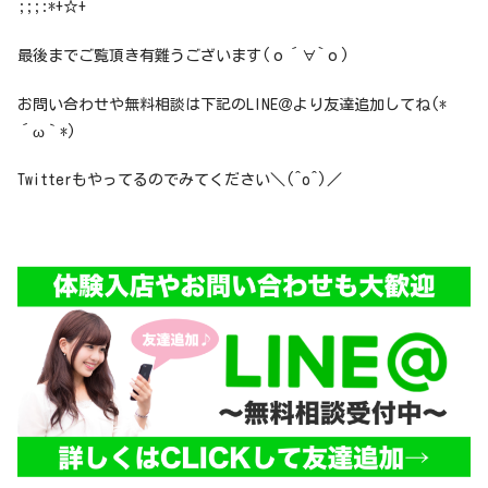
;;;:*+☆+
最後までご覧頂き有難うございます(о´∀`о)
お問い合わせや無料相談は下記のLINE＠より友達追加してね(*
´ω｀*)
Twitterもやってるのでみてください＼(^o^)／