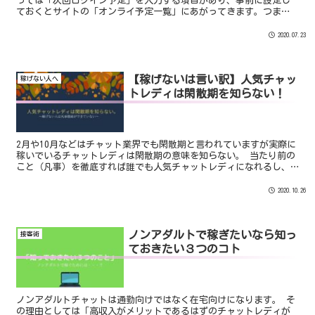
っては「次回ログイン予定」を入力する項目があり、事前に設定し
ておくとサイトの「オンライ予定一覧」にあがってきます。つま
り、「出勤せずともサイトTOPに表示される」というわけなので
す...
2020.07.23
【稼げないは言い訳】人気チャッ
稼げない人へ
トレディは閑散期を知らない！
2月や10月などはチャット業界でも閑散期と言われていますが実際に
稼いでいるチャットレディは閑散期の意味を知らない。 当たり前の
こと（凡事）を徹底すれば誰でも人気チャットレディになれるし、
閑散期などに惑わされない。
2020.10.26
ノンアダルトで稼ぎたいなら知っ
接客術
ておきたい３つのコト
ノンアダルトチャットは通勤向けではなく在宅向けになります。 そ
の理由としては「高収入がメリットであるはずのチャットレディが