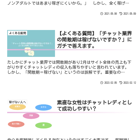
ノンアダルトではあまり稼ぎにくいから。」 しかし、全く稼げな
いわけではなくちょっとしたコツを身につけるだけで変わります。
そんなノンアダルトチャットのお話です。
2021.05.06
2021.05.09
【よくある質問】「チャット業界
よくある質問
の閑散期は稼げないですか？」に
ガチで答えます。
たしかにチャット業界では閑散期があり2月はサイト全体の売上も下
がりやすくチャットレディの収入も落ちやすいと言われています。
しかし、「閑散期＝稼げない」というのは誤解です。重要なの
は”長期的視野をもってチャットレディという仕事に取り組む”こ
とです。そうすれば、結果的に1年間を通して平均年収が下がること
2023.02.05
2023.02.12
はほとんどありません。具体的に説明しますね。
素直な女性はチャットレディとし
稼げない人へ
て成功しやすい？