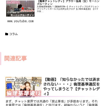
【職業チャットレディ】アラサー独身（女）モーニン
グルーティン
大阪梅田地域No.1【報酬率35%〜】チャットレディプロダクション
ブリリアントガールズ公式HP公式ブログ【LINE友達追加】【スマ
ホ在...
www.youtube.com
コラム
関連記事
【動画】「知らなかったでは済ま
youtube
されない・・・」倫理基準違反を
やってしまうと？【チャットレデ
ィ】
まず、チャット業界では共通の「禁止事項」が多数あります。それ
を業界では「倫理基準違反」と呼びます。結論からいうと「倫理基