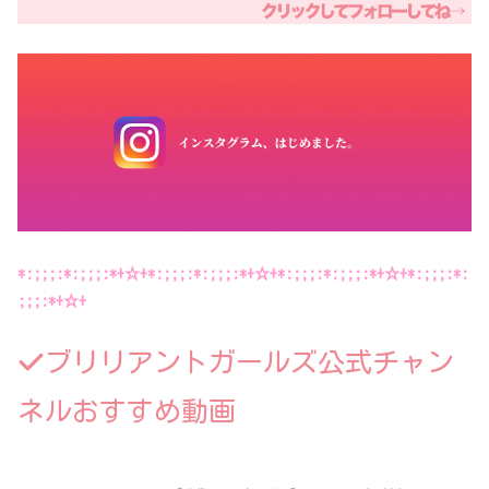
*:;;;:*:;;;:*+☆+*:;;;:*:;;;:*+☆+*:;;;:*:;;;:*+☆+*:;;;:*:
;;;:*+☆+
ブリリアントガールズ公式チャン
ネルおすすめ動画