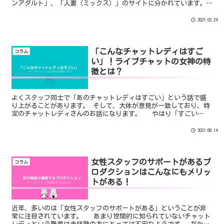
ンアダルト」、「人妻（ミックス）」のサイトに分かれています。
その中でも「脱がないチャットレディ」をサイトのコンセプトと
し...
2021.03.24
「こんなチャットレディはすご
コラム
い」！ライブチャットの女神の特
徴とは？
よくスタッフ同士で「あのチャットレディはすごい」という話で盛
り上がることがあります。 そして、大体が意見が一致しており、特
定のチャットレディさんのお話になります。 やはり「すごい
な！」と思うのは皆同じで人に尊敬されるような人なんだと思いま
す。 今回は「こんなチャットレディはすごい」と思う特徴のお話
2021.06.14
になります。
女性スタッフのサポートがあるプ
コラム
ロダクションはこんなにもメリッ
トがある！
近年、多いのは「女性スタッフのサポートがある」ということが非
常に注目されています。 あまり世間的に知られていないチャット