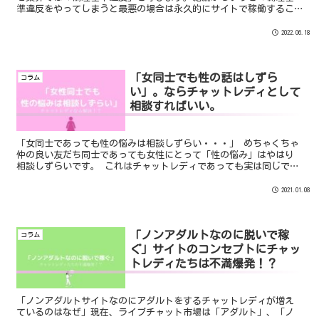
準違反をやってしまうと最悪の場合は永久的にサイトで稼働するこ
とができなくなる」ことがあるということです。
2022.06.18
「女同士でも性の話はしずら
コラム
い」。ならチャットレディとして
相談すればいい。
「女同士であっても性の悩みは相談しずらい・・・」 めちゃくちゃ
仲の良い友だち同士であっても女性にとって「性の悩み」はやはり
相談しずらいです。 これはチャットレディであっても実は同じで
す。 事務所に通勤するチャットレディ同士さんが仲良くなったとし
ても「性の悩み」について真剣に相談するというのはやっぱり”や
2021.01.08
ってはいけない話”的なニュアンスがあるようです。
「ノンアダルトなのに脱いで稼
コラム
ぐ」サイトのコンセプトにチャッ
トレディたちは不満爆発！？
「ノンアダルトサイトなのにアダルトをするチャットレディが増え
ているのはなぜ」現在、ライブチャット市場は「アダルト」、「ノ