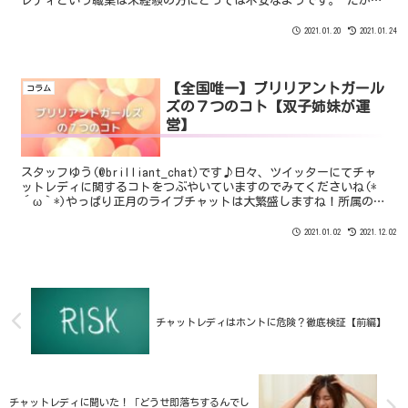
レディという職業は未経験の方にとっては不安なようです。 だから
こそ同性のスタッフがいると安心してお仕事ができるようですね。
本日は女性スタッフがいるプロダクションのメリットについてま
2021.01.20
2021.01.24
とめてみました♪
【全国唯一】ブリリアントガール
コラム
ズの７つのコト【双子姉妹が運
営】
スタッフゆう(@brilliant_chat)です♪日々、ツイッターにてチャ
ットレディに関するコトをつぶやいていますのでみてくださいね(*
´ω｀*)やっぱり正月のライブチャットは大繁盛しますね！所属のチ
ャットレディさんも普段の時給よりも1....
2021.01.02
2021.12.02
チャットレディはホントに危険？徹底検証【前編】
チャットレディに聞いた！「どうせ即落ちするんでし