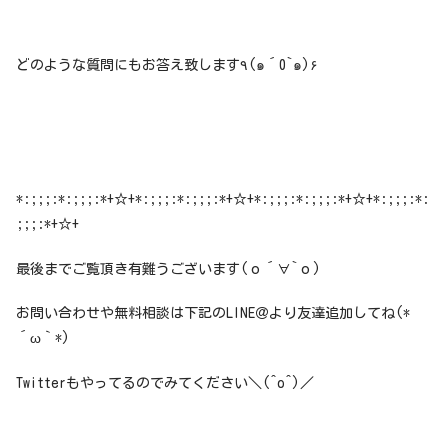
どのような質問にもお答え致します٩(๑´0`๑)۶
*:;;;:*:;;;:*+☆+*:;;;:*:;;;:*+☆+*:;;;:*:;;;:*+☆+*:;;;:*:
;;;:*+☆+
最後までご覧頂き有難うございます(о´∀`о)
お問い合わせや無料相談は下記のLINE＠より友達追加してね(*
´ω｀*)
Twitterもやってるのでみてください＼(^o^)／