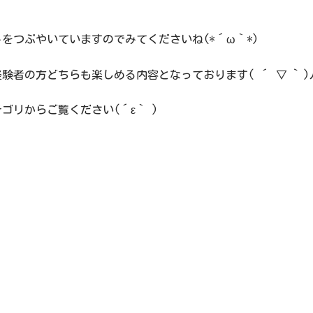
をつぶやいていますのでみてくださいね(*´ω｀*)
者の方どちらも楽しめる内容となっております( ´ ▽ ` )
リからご覧ください(´ε｀ )