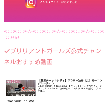
*:;;;:*:;;;:*+☆+*:;;;:*:;;;:*+☆+*:;;;:*:;;;:*+☆+*:;;;:*:
;;;:*+☆+
ブリリアントガールズ公式チャン
ネルおすすめ動画
【職業チャットレディ】アラサー独身（女）モーニン
グルーティン
大阪梅田地域No.1【報酬率35%〜】チャットレディプロダクション
ブリリアントガールズ公式HP公式ブログ【LINE友達追加】【スマ
ホ在...
www.youtube.com