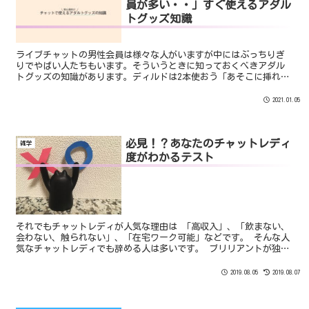
員が多い・・」すぐ使えるアダル
トグッズ知識
ライブチャットの男性会員は様々な人がいますが中にはぶっちりぎ
りでやばい人たちもいます。そういうときに知っておくべきアダル
トグッズの知識があります。ディルドは2本使おう「あそこに挿れた
のをそのままお口で咥えて」これはアダルトチャット中によく言...
2021.01.05
必見！？あなたのチャットレディ
雑学
度がわかるテスト
それでもチャットレディが人気な理由は 「高収入」、「飲まない、
会わない、触られない」、「在宅ワーク可能」などです。 そんな人
気なチャットレディでも辞める人は多いです。 ブリリアントが独自
に統計を取ったデータによると”１年以上チャットレディをやって
いる女性は２～３割程度”です。 このデータは在籍はしているが３
2019.08.05
2019.08.07
ヶ月以上出勤していない女性は退職としています。