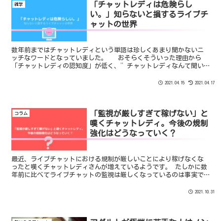
「チャットレディは危険らし
雑学
い。」知らないと損するライブチ
ャットの世界
数年前まではチャットレディという単語は珍しくあまり聞かないニ
ッチなワードとなっていました。 おそらくそういった理由から
「チャットレディの認知度」が低く、”チャットレディなんて聞い
たことがない、危ない仕事なんじゃないか”という心理が働いてし
まいます。
2021.04.15
2021.04.17
「監視が厳しすぎて稼げない」と
コラム
嘆くチャットレディ。今後の規制
強化はどうなっていく？
最近、ライブチャットにおける規制が厳しいことにより稼げなくな
ったと嘆くチャットレディさんが増えているようです。 たしかに数
年前に比べてライブチャットの監視は厳しくなっているのは事実で
す。 しかも、サイトだけではなく事務所も「規制強化」を始めてい
ます。
2021.10.31