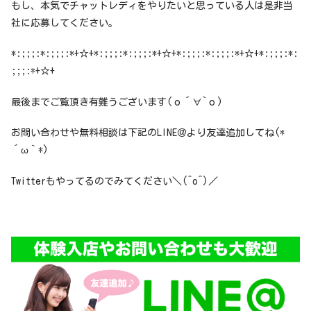
もし、本気でチャットレディをやりたいと思っている人は是非当
社に応募してください。
*:;;;:*:;;;:*+☆+*:;;;:*:;;;:*+☆+*:;;;:*:;;;:*+☆+*:;;;:*:
;;;:*+☆+
最後までご覧頂き有難うございます(о´∀`о)
お問い合わせや無料相談は下記のLINE＠より友達追加してね(*
´ω｀*)
Twitterもやってるのでみてください＼(^o^)／