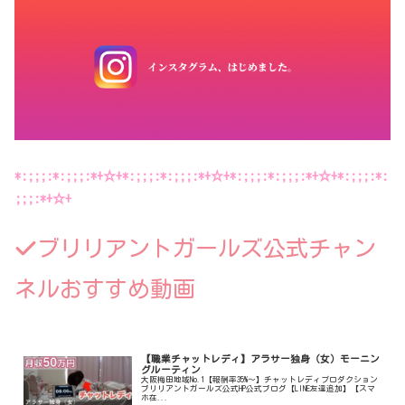
*:;;;:*:;;;:*+☆+*:;;;:*:;;;:*+☆+*:;;;:*:;;;:*+☆+*:;;;:*:
;;;:*+☆+
ブリリアントガールズ公式チャン
ネルおすすめ動画
【職業チャットレディ】アラサー独身（女）モーニン
グルーティン
大阪梅田地域No.1【報酬率35%〜】チャットレディプロダクション
ブリリアントガールズ公式HP公式ブログ【LINE友達追加】【スマ
ホ在...