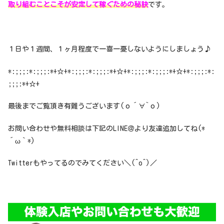
取り組むことこそが安定して稼ぐための秘訣
です。
１日や１週間、１ヶ月程度で一喜一憂しないようにしましょう♪
*:;;;:*:;;;:*+☆+*:;;;:*:;;;:*+☆+*:;;;:*:;;;:*+☆+*:;;;:*:
;;;:*+☆+
最後までご覧頂き有難うございます(о´∀`о)
お問い合わせや無料相談は下記のLINE＠より友達追加してね(*
´ω｀*)
Twitterもやってるのでみてください＼(^o^)／