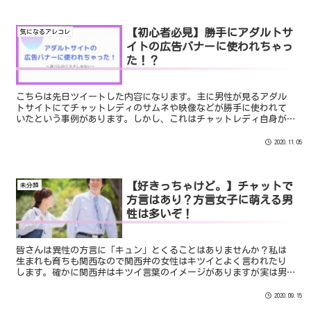
【初心者必見】勝手にアダルトサ
気になるアレコレ
イトの広告バナーに使われちゃっ
た！？
こちらは先日ツイートした内容になります。主に男性が見るアダル
トサイトにてチャットレディのサムネや映像などが勝手に使われて
いたという事例があります。しかし、これはチャットレディ自身が
知識を持っていれば回避できることもあります。初心者の人必見
で...
2020.11.05
【好きっちゃけど。】チャットで
未分類
方言はあり？方言女子に萌える男
性は多いぞ！
皆さんは異性の方言に「キュン」とくることはありませんか？私は
生まれも育ちも関西なので関西弁の女性はキツイとよく言われたり
します。確かに関西弁はキツイ言葉のイメージがありますが実は男
性ウケが良いのです。メディアなどで関西弁を多様する人たちの
口...
2020.09.15