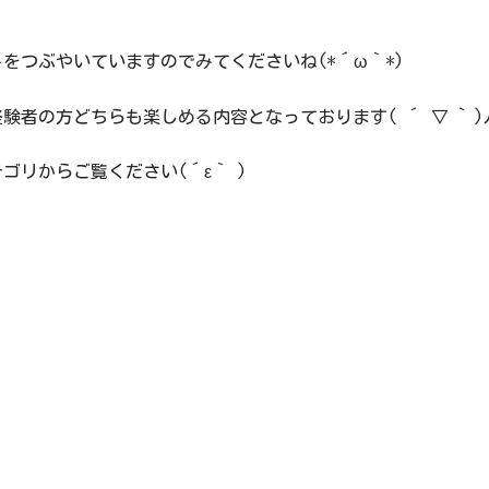
をつぶやいていますのでみてくださいね(*´ω｀*)
者の方どちらも楽しめる内容となっております( ´ ▽ ` )
リからご覧ください(´ε｀ )