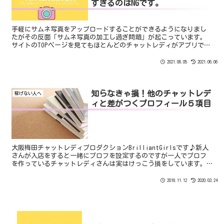
すぎるのはNGです。
手軽にサムネ写真をアップロードすることができるようになりまし
たがその反面「サムネ写真の加工し過ぎ問題」が起こっています。
サイトのTOPページを見てもほとんどのチャットレディがアプリでの
加工済みサムネ写真となっていますが明らかに待機映像と違う人も
多くいます。少しくらいの差であれば問題がありませんが”明らか
2021.06.05
2021.06.06
なギャップ”がある場合は待機映像の視聴数は増えるけれども接続
率がアップするというわけではないんですよね。
知らなきゃ損！他のチャットレデ
稼げない人へ
ィと差がつくプロフィール５項目
大阪梅田チャットレディプロダクションBrilliantGirlsです♪新人
さんが入店をすると一緒にプロフを設定するのですが一人でプロフ
を作っているチャットレディさんは実はけっこう損をしています。
知っている人も知らない人も必見！意外と知られて...
2018.11.12
2020.03.24