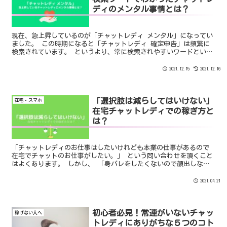
ディのメンタル事情とは？
現在、急上昇しているのが「チャットレディ メンタル」になってい
ました。 この時期になると「チャットレディ 確定申告」は頻繁に
検索されています。 というより、常に検索されやすいワードといえ
るでしょう。 しかし、「チャットレディ メンタル」が1位になるこ
とはあまりありません。 では、なぜ関連ワードとして検索されるこ
2021.12.15
2021.12.16
とが増えたのでしょうか？
「選択肢は減らしてはいけない」
在宅・スマホ
在宅チャットレディでの稼ぎ方と
は？
「チャットレディのお仕事はしたいけれども本業の仕事があるので
在宅でチャットのお仕事がしたい。」 という問い合わせを頂くこと
はよくあります。 しかし、 「身バレをしたくないので顔出しなし
がいいです。」 「実家ぐらしなのでマイクが使えません。」 「ア
ダルトはやりたくないです。」 というように稼ぐための選択肢をド
2021.04.21
ンドン減らしていく人がいます。
初心者必見！常連がいないチャッ
稼げない人へ
トレディにありがちな５つのコト