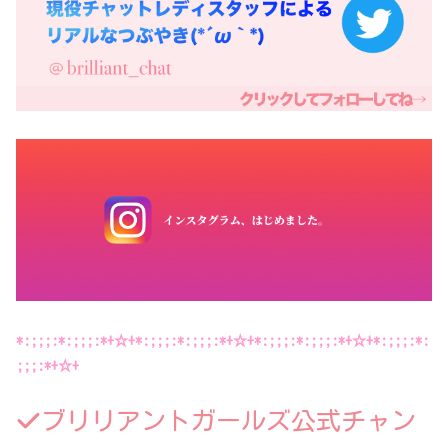
*:;;;:*:;;;:*+☆+*:;;;:*:;;;:*+☆+*:;;;:*:;;;:*+☆+*:;;;:*:
;;;:*+☆+
ブリリアントガールズ公式チャン