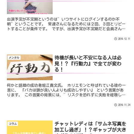
出演予定が不定期というのは”いつサイトにログインするのか不
明”ということです。 常連さんになるためには２回、３回とリピー
トすることが条件です。 ですが、出演予定が不定期だと会員さんは
リピートしたくてもできないのです。 いつ会えるかわからないチャ
ットレディよりもキチンと出勤予定を出しているチャットレディの
2019.12.11
ほうが常連さんが多いのは当たり前ですよね！
待機が長いと不安になる人は必
メンタル
見！？『行動力』で全てが変わ
る！
何かと話題の成功者堀江貴文氏。 ホリエモンと呼ばれている彼の一
言に、 『バカは頭が良い人よりも成功しやすい』 という言葉があ
ります。 この言葉の背景には、”リスクを恐れずに失敗を経験し、
行動に起こすことでその試行回数の中で成功が生まれる”という意
味合いがあります。
2019.11.24
チャットレディは「サムネ写真を
コラム
加工し過ぎ」！？ギャップが大き