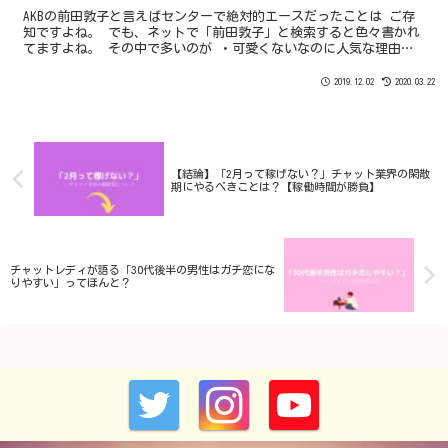
AKBの前田敦子と言えばセンターで絶対的エースだったことは ご存
知ですよね。 でも、ネットで「前田敦子」と検索すると色々書かれ
てますよね。 その中で多いのが ・可愛くないなのに人気な理由は
なに？ ・前田敦子のセンターは何故？ ・大島優子のほうがかわい
い など笑
2019.12.02
2020.03.22
【結論】「2月って稼げない？」チャット業界の閑散
期にやるべきことは？【稼働時間が勝負】
チャットレディが語る「30代後半の男性はガチ恋にな
りやすい」ってほんと？