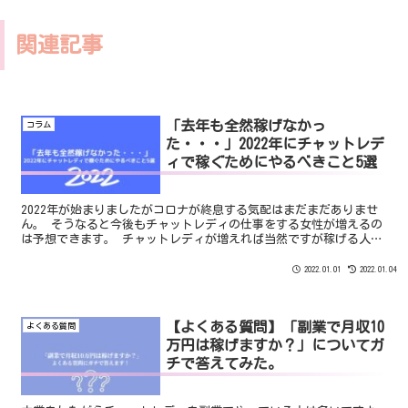
関連記事
「去年も全然稼げなかっ
コラム
た・・・」2022年にチャットレデ
ィで稼ぐためにやるべきこと5選
2022年が始まりましたがコロナが終息する気配はまだまだありませ
ん。 そうなると今後もチャットレディの仕事をする女性が増えるの
は予想できます。 チャットレディが増えれば当然ですが稼げる人と
稼げない人の2極化が生まれます。 稼げない人はそのまま稼げずに
辞めることになり、また新しいチャットレディが増えます。 稼げる
2022.01.01
2022.01.04
人はドンドン収益を上げていって人気チャットレディとなっていき
ます。
【よくある質問】「副業で月収10
よくある質問
万円は稼げますか？」についてガ
チで答えてみた。