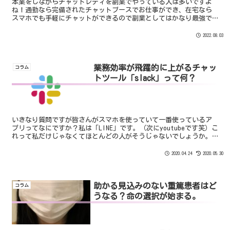
本業をしながらチャットレディを副業でやっている人は多いですよ
ね！通勤なら完備されたチャットブースでお仕事ができ、在宅なら
スマホでも手軽にチャットができるので副業としてはかなり最強で
す！では、そんなチャットレディは「副業で月収10万円稼げるの
か？」についてお答えします。
2022.08.03
業務効率が飛躍的に上がるチャッ
コラム
トツール「slack」って何？
いきなり質問ですが皆さんがスマホを使っていて一番使っているア
プリってなにですか？私は「LINE」です。（次にyoutubeです笑）こ
れって私だけじゃなくてほとんどの人がそうじゃないでしょうか。
今やLINEはデフォルトアプリと同じくらいのポジ...
2020.04.24
2020.05.30
助かる見込みのない重篤患者はど
コラム
うなる？命の選択が始まる。