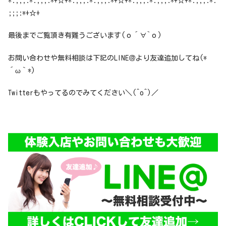
*:;;;:*:;;;:*+☆+*:;;;:*:;;;:*+☆+*:;;;:*:;;;:*+☆+*:;;;:*:
;;;:*+☆+
最後までご覧頂き有難うございます(о´∀`о)
お問い合わせや無料相談は下記のLINE＠より友達追加してね(*
´ω｀*)
Twitterもやってるのでみてください＼(^o^)／