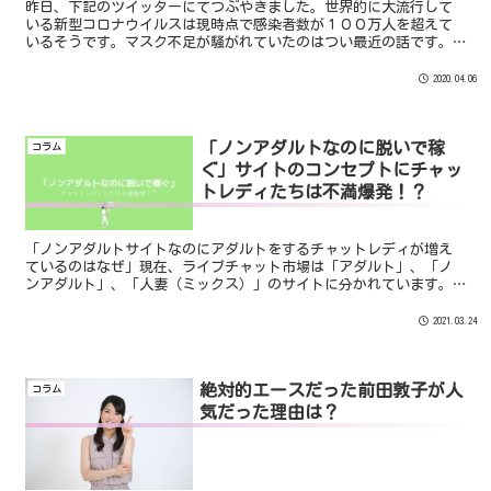
昨日、下記のツイッターにてつぶやきました。世界的に大流行して
いる新型コロナウイルスは現時点で感染者数が１００万人を超えて
いるそうです。マスク不足が騒がれていたのはつい最近の話です。
しかし、現在わたしたちを陥れている問題は「命の選択」です。
簡...
2020.04.06
「ノンアダルトなのに脱いで稼
コラム
ぐ」サイトのコンセプトにチャッ
トレディたちは不満爆発！？
「ノンアダルトサイトなのにアダルトをするチャットレディが増え
ているのはなぜ」現在、ライブチャット市場は「アダルト」、「ノ
ンアダルト」、「人妻（ミックス）」のサイトに分かれています。
その中でも「脱がないチャットレディ」をサイトのコンセプトと
し...
2021.03.24
絶対的エースだった前田敦子が人
コラム
気だった理由は？