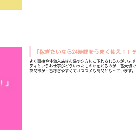
「稼ぎたいなら24時間をうまく使え！」
よく面接や体験入店はお昼や夕方にご予約される方がいます。 もちろんそのお時間に面接をして体験入店をすることでチ
ディというお仕事がどういったものかを知るのが一番大切です。 しかし、お給料を多く稼ぐということに関していえば
夜間帯が一番稼ぎやすくてオススメな時間となっています