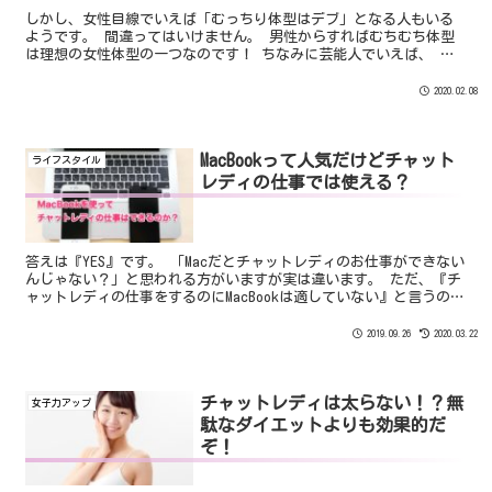
しかし、女性目線でいえば「むっちり体型はデブ」となる人もいる
ようです。 間違ってはいけません。 男性からすればむちむち体型
は理想の女性体型の一つなのです！ ちなみに芸能人でいえば、 ・
綾瀬はるかさん ・深田恭子さん などの標準体型だけれども肉付き
のよさそうな女性のことですね。
2020.02.08
MacBookって人気だけどチャット
ライフスタイル
レディの仕事では使える？
答えは『YES』です。 「Macだとチャットレディのお仕事ができない
んじゃない？」と思われる方がいますが実は違います。 ただ、『チ
ャットレディの仕事をするのにMacBookは適していない』と言うのが
正しいでしょう。 例えば、MacBookの内蔵カメラではなく外付けの
WEBカメラを使うときに映像は映るがソフトウェアが正常に起動しな
2019.09.26
2020.03.22
いということが起こったりします。
チャットレディは太らない！？無
女子力アップ
駄なダイエットよりも効果的だ
ぞ！