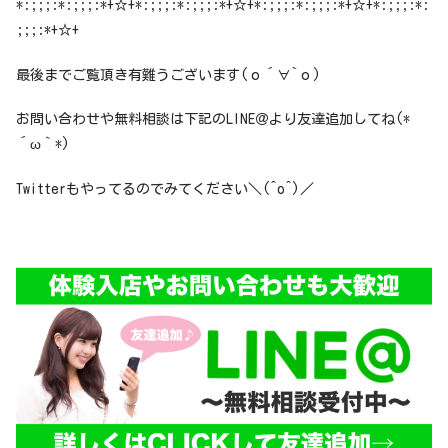
*:;;;:*:;;;:*+☆+*:;;;:*:;;;:*+☆+*:;;;:*:;;;:*+☆+*:;;;:*:
;;;:*+☆+
最後までご覧頂き有難うございます(о´∀`о)
お問い合わせや無料相談は下記のLINE＠より友達追加してね(*
´ω｀*)
Twitterもやってるのでみてください＼(^o^)／