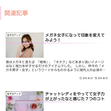
関連記事
メガネ女子になって印象を変えて
女子力アップ
みよう！
昔はメガネと言えば 「地味」、「オタク」などあまり良いイメージ
はなく視力をUPさせるだけのアイテムでした。 しかし、昨今の「メ
ガネ男子・女子」というワードからもわかるように現代人の必須オ
シャレアクセサリーになっています。 今や視力が悪い人だけではな
くファッションの一環としてメガネをかけている方がいます。
2019.08.03
2019.08.07
チャットレディをやってて女子力
女子力アップ
が上がったなと感じた７つのコト