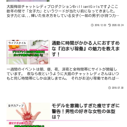
大阪梅田チャットレディプロダクションBrilliantGirlsです♪ここ
数年の間で「女子力」というワードが当たり前になってきました。
女子力とは,,,輝いた生き方をしている女子(一部の男子)が持つ力で
あり、自らの生き方や自らの綺麗さやセンス...
2018.12.03
2020.03.24
通勤に時間がかかる人におすすめ
ライフスタイル
な『泊まり稼働』の魅力を教えま
す！
一週間のイベントは朝、昼、夜、深夜と全時間帯にサイトが開催し
ています。 夜なら夜というように大抵のチャットレディさんはいつ
もと同じ時間帯にしか出演しません。 それがお泊り稼働であればち
ょこちょこ仮眠を取りながら稼働をすることができるので全時間帯
のイベントに出演することができます！
2019.07.30
モデルを意識しすぎた痩せすぎに
女子力アップ
警告！男性の好きな女性の体型
は？