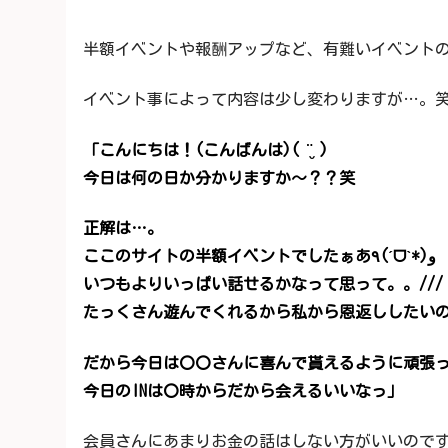
半額イベントや報酬アップなど、有難いイベントの時に
イベント事によって内容は少し変わりますが…。
「こんにちは！(こんばんは)( ¨̮ )
今日は何の日か分かりますか〜？？笑
正解は…。
ここのサイトの半額イベントでしたぁあ٩(ˊᗜˋ*)و
いつもよりいっぱい話せるかなって思って。。///
たっくさん遊んでくれるから私から恩返ししたいの…
だから今日は〇〇さんに喜んで貰えるように頑張
今日のINは〇時からだから会えるいいなっ」
会員さんにあまりお金の話はしない方がいいのです