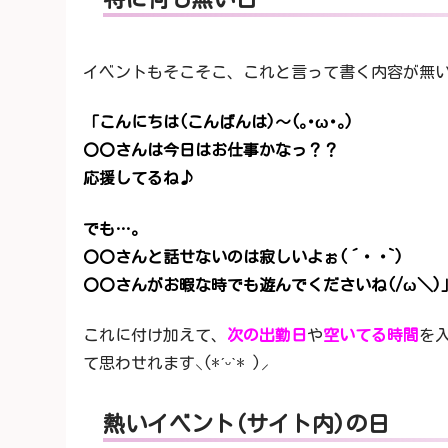
イベントもそこそこ、これと言って書く内容が無い
「こんにちは(こんばんは)〜(｡･ω･｡)
〇〇さんは今日はお仕事かなっ？？
応援してるね♪
でも…。
〇〇さんと話せないのは寂しいよぉ(´･ ･`)
〇〇さんがお暇な時でも遊んでくださいね(/ω＼)
これに付け加えて、
次の出勤日
や
空いてる時間
を
て思わせれます⸜(*ˊᵕˋ* )⸝
熱いイベント(サイト内)の日