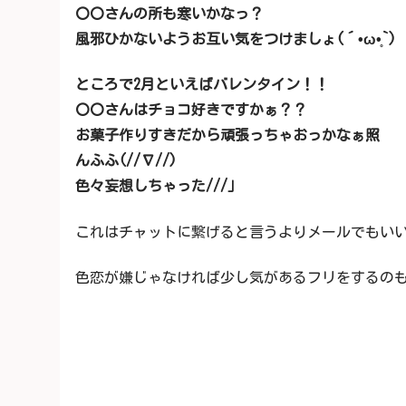
〇〇さんの所も寒いかなっ？
風邪ひかないようお互い気をつけましょ(´•ω•̥`)
ところで2月といえばバレンタイン！！
〇〇さんはチョコ好きですかぁ？？
お菓子作りすきだから頑張っちゃおっかなぁ照
んふふ(//∇//)
色々妄想しちゃった///」
これはチャットに繋げると言うよりメールでもいい
色恋が嫌じゃなければ少し気があるフリをするの