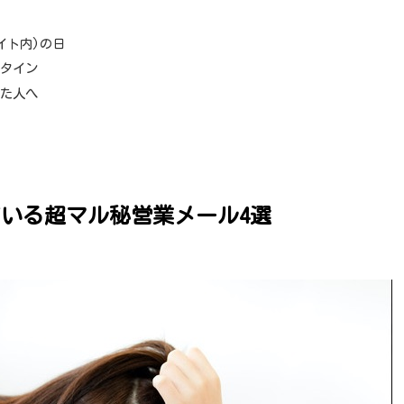
イト内)の日
レタイン
てた人へ
いる超マル秘営業メール4選