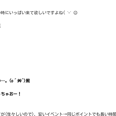
いっぱい来て欲しいですよね( ˊᵕˋ 😉
笑
。(o´艸`)照
っちゃおー！
が(生々しいので)、安いイベント→同じポイントでも長い時