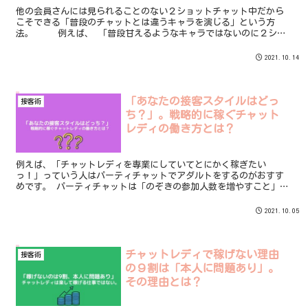
他の会員さんには見られることのない２ショットチャット中だから
こそできる「普段のチャットとは違うキャラを演じる」という方
法。 例えば、 「普段甘えるようなキャラではないのに２ショ
ット中のみ会員さんに恋人のように甘えるたり」といったような全
く別のキャラを演じると男性にとっては”自分が特別な存在”とい
2021.10.14
う印象をうけます。
「あなたの接客スタイルはどっ
接客術
ち？」。戦略的に稼ぐチャット
レディの働き方とは？
例えば、「チャットレディを専業にしていてとにかく稼ぎたい
っ！」っていう人はパーティチャットでアダルトをするのがおすす
めです。 パーティチャットは「のぞきの参加人数を増やすこと」や
「秘密メッセージをもらう」などによって報酬をアップさせていく
のが基本です。 これをアダルトチャットなしでやるのはかなり難し
2021.10.05
いです。
チャットレディで稼げない理由
接客術
の９割は「本人に問題あり」。
その理由とは？