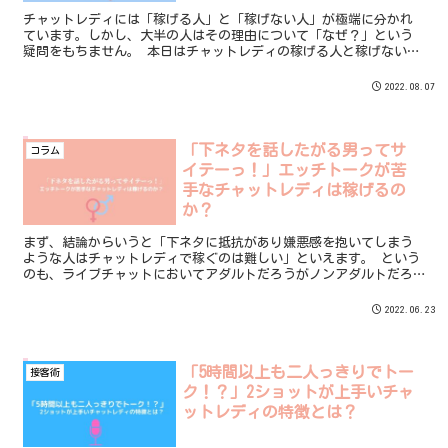
チャットレディには「稼げる人」と「稼げない人」が極端に分かれ
ています。しかし、大半の人はその理由について「なぜ？」という
疑問をもちません。 本日はチャットレディの稼げる人と稼げない人
の違いについてお話したいとおもいます。
2022.08.07
「下ネタを話したがる男ってサ
コラム
イテーっ！」エッチトークが苦
手なチャットレディは稼げるの
か？
まず、結論からいうと「下ネタに抵抗があり嫌悪感を抱いてしまう
ような人はチャットレディで稼ぐのは難しい」といえます。 という
のも、ライブチャットにおいてアダルトだろうがノンアダルトだろ
うが関係ありません。 接客する対象は常に「男性」であるというこ
とです。
2022.06.23
「5時間以上も二人っきりでトー
接客術
ク！？」2ショットが上手いチャ
ットレディの特徴とは？