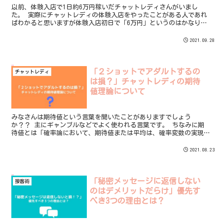
以前、体験入店で1日約6万円稼いだチャットレディさんがいまし
た。 実際にチャットレディの体験入店をやったことがある人であれ
ばわかると思いますが体験入店初日で「6万円」というのはかなりの
金額になります。 その日はアドバイスもほとんどやっていないにも
関わらずにパーティチャットで10人overののぞきをつけて時給1万円
2021.09.28
以上の給料を稼いでいました。
「２ショットでアダルトするの
チャットレディ
は損？」チャットレディの期待
値理論について
みなさんは期待値という言葉を聞いたことがありますでしょう
か？？ 主にギャンブルなどでよく使われる言葉です。 ちなみに期
待値とは「確率論において、期待値または平均は、確率変数の実現
値を, 確率の重みで平均した値である。」という意味です。
2021.08.23
「秘密メッセージに返信しない
接客術
のはデメリットだらけ」優先す
べき3つの理由とは？