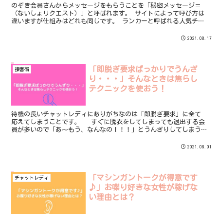
のぞき会員さんからメッセージをもらうことを「秘密メッセージ＝
（ないしょリクエスト）」と呼ばれます。 サイトによって呼び方は
違いますが仕組みはどれも同じです。 ランカーと呼ばれる人気チャ
ットレディさんの中にはのぞき会員さんから秘密メッセージを大量
にもらうように誘導をして高額な報酬をもらっている方もいます。
2021.08.17
「即脱ぎ要求ばっかりでうんざ
接客術
り・・・」そんなときは焦らし
テクニックを使おう！
待機の長いチャットレディにありがちなのは「即脱ぎ要求」に全て
応えてしまうことです。 すぐに脱衣をしてしまっても退出する会
員が多いので「あ～もう、なんなの！！！」とうんざりしてしまう
のです。 結論からいうと、 即脱ぎ要求は全て応えるのではなく
「焦らしテクニック」を使うことをおすすめします。
2021.08.01
「マシンガントークが得意です
チャットレディ
♪」お喋り好きな女性が稼げな
い理由とは？