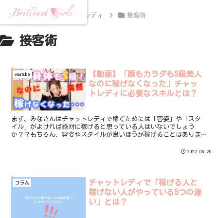
ホーム
チャットレディ
接客術
接客術
【動画】「顔もカラダもS級美人
youtube
なのに稼げなくなった」チャッ
トレディに必要なスキルとは？
まず、みなさんはチャットレディで稼ぐためには「容姿」や「スタ
イル」がよければ絶対に稼げると思っている人はいないでしょう
か？？もちろん、容姿やスタイルが良いほうが稼げることはありま
す。しかし、そんなS級な容姿とカラダをもっているチャットレディ
でも急に稼げなくなってしまうことがあります。その理由と
2022.08.26
は・・・
チャットレディで「稼げる人と
コラム
稼げない人がやっている5つの違
い」とは？