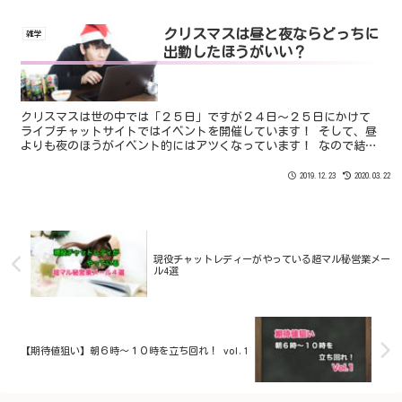
というのは事実なのか。
クリスマスは昼と夜ならどっちに
雑学
出勤したほうがいい？
クリスマスは世の中では「２５日」ですが２４日〜２５日にかけて
ライブチャットサイトではイベントを開催しています！ そして、昼
よりも夜のほうがイベント的にはアツくなっています！ なので結論
からいえば、 『昼よりも夜に出演するほうが稼ぎやすい』といえる
でしょう。
2019.12.23
2020.03.22
現役チャットレディーがやっている超マル秘営業メー
ル4選
【期待値狙い】朝６時〜１０時を立ち回れ！ vol.1