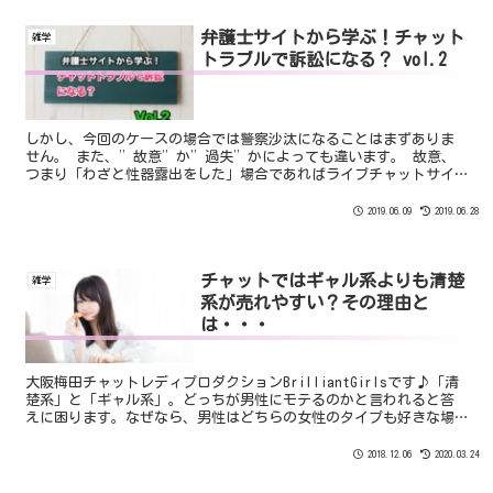
弁護士サイトから学ぶ！チャット
雑学
トラブルで訴訟になる？ vol.2
しかし、今回のケースの場合では警察沙汰になることはまずありま
せん。 また、”故意”か”過失”かによっても違います。 故意、
つまり「わざと性器露出をした」場合であればライブチャットサイ
トのルール違反になるので警察沙汰の前にアカウントの永久抹消も
ありえます。
2019.06.09
2019.06.28
チャットではギャル系よりも清楚
雑学
系が売れやすい？その理由と
は・・・
大阪梅田チャットレディプロダクションBrilliantGirlsです♪「清
楚系」と「ギャル系」。どっちが男性にモテるのかと言われると答
えに困ります。なぜなら、男性はどちらの女性のタイプも好きな場
合が多いから。しかし、ギャル系よりも清楚系女子...
2018.12.06
2020.03.24