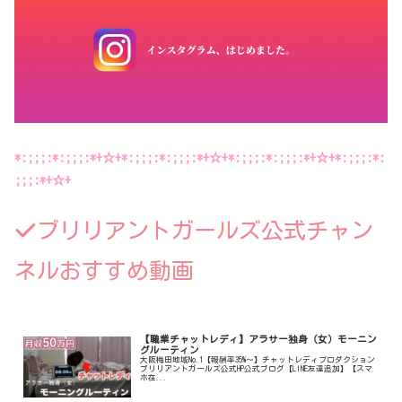
*:;;;:*:;;;:*+☆+*:;;;:*:;;;:*+☆+*:;;;:*:;;;:*+☆+*:;;;:*:
;;;:*+☆+
ブリリアントガールズ公式チャン
ネルおすすめ動画
【職業チャットレディ】アラサー独身（女）モーニン
グルーティン
大阪梅田地域No.1【報酬率35%〜】チャットレディプロダクション
ブリリアントガールズ公式HP公式ブログ【LINE友達追加】【スマ
ホ在...