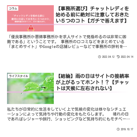
【事務所選び】チャットレディを
コラム
始める前に絶対に注意しておきた
い５つのコト【ガチで答えます】
「優良事務所か悪徳事務所かを求人サイトで見極めるのは非常に困
難である」ということです。 事務所の口コミなどをまとめている
「まとめサイト」やGoogleの店舗レビューなどで事務所の評判を知
ることもできますがあまり意味がありません。 前者の「まとめサイ
ト」はアフィリエイト目的の場合や事務所からお金をもらって記事
2022.04.12
2022.04.14
を作ってもらっていることが大半です。 後者の「Googleの店舗レビ
ュー」は事務所の自作自演です。
【結論】雨の日はサイトの接続率
ライフスタイル
が上がるってホント！？【チャッ
トは天候に左右されない】
私たちが日常的に生活をしていく上で気候の変化は様々なシチュエ
ーションによって気持ちや行動の変化をもたらします。 晴れの日
であればレジャーや旅行、ショッピングなど気持ち的にもモチベー
ションが高く活発的になります。 雨の日は逆に気持ちが落ち込ん
でしまい外出するのが面倒になり自宅で過ごす人が多いかと思いま
2019.10.17
す。 そんな気候の変化はチャットレディにとって接続率が上がる