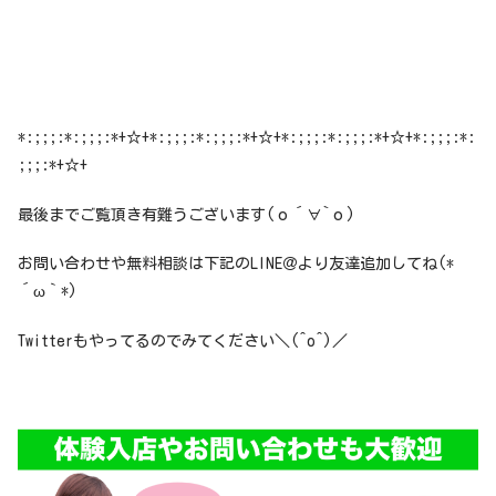
*:;;;:*:;;;:*+☆+*:;;;:*:;;;:*+☆+*:;;;:*:;;;:*+☆+*:;;;:*:
;;;:*+☆+
最後までご覧頂き有難うございます(о´∀`о)
お問い合わせや無料相談は下記のLINE＠より友達追加してね(*
´ω｀*)
Twitterもやってるのでみてください＼(^o^)／