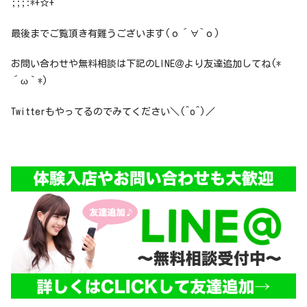
;;;:*+☆+
最後までご覧頂き有難うございます(о´∀`о)
お問い合わせや無料相談は下記のLINE＠より友達追加してね(*
´ω｀*)
Twitterもやってるのでみてください＼(^o^)／