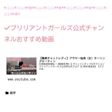
*:;;;:*:;;;:*+☆+*:;;;:*:;;;:*+☆+*:;;;:*:;;;:*+☆+*:;;;:*:
;;;:*+☆+
ブリリアントガールズ公式チャン
ネルおすすめ動画
【職業チャットレディ】アラサー独身（女）モーニン
グルーティン
大阪梅田地域No.1【報酬率35%〜】チャットレディプロダクション
ブリリアントガールズ公式HP公式ブログ【LINE友達追加】【スマ
ホ在...
www.youtube.com
雑学