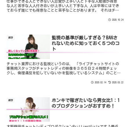
仕事ができる人とできない人恋愛が上手い人と下手な人勉強が得意
な人と苦手な人人付き合いが上手い人と下手な人 人は平等にはでき
ておらず誰にでも得意なことと苦手なことがあります。 それはチャ
ットレディでも同じです。 稼げるチャットレディと稼げない...
2020.10.24
監視の基準が厳しすぎる？BANさ
雑学
れないために知っておく５つのコ
ト
チャット業界における監視というのは、 「ライブチャットサイトの
事務局スタッフがチャットレディの映像を３６５日２４時間チェッ
クし、倫理違反を犯していないかを監視しているシステム」のこと
です。 まず知っておく必要があるのは監視をしているのは”ライブ
チャットサイトの事務局スタッフ”ということです。
2020.02.14
2020.03.22
ホンキで稼ぎたいなら男女比1：1
雑学
のプロダクションがおすすめ！
大阪梅田チャットレディプロダクションBrilliantGirlsです♪最近