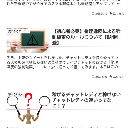
れた新機能ですが今までのスマホ配信よりも機能面もアップしてい
るなど確実にグレードアップしています。しかも、6インチ以上の大
画面スマホを持っている人なら激アツです！
2021.08.10
2021.08.12
【初心者必見】倫理違反による強
気になるアレコレ
制破棄のルールについて【BAN回
避】
先日、上記のツイートをしました。チャットレディを長くやってい
る人でもあまり知らないようなのでライブチャットにおける「倫理
違反の強制破棄」について少し掘ってお話してみます。本日はこの
ような内容となっております。倫理違反とは？強制破棄のルール
っ...
2020.10.08
2020.10.11
稼げるチャットレディと稼げない
稼げない人へ
チャットレディの違いってな
に！？