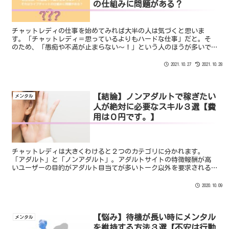
の仕組みに問題がある？
チャットレディの仕事を始めてみれば大半の人は気づくと思いま
す。「チャットレディ＝思っているよりもハードな仕事」だと。そ
のため、「愚痴や不満が止まらない～！」という人のほうが多いで
しょう。では、なぜ多くのチャットレディは愚痴や不満を溜めてし
まうのか？
2021.10.27
2021.10.28
【結論】ノンアダルトで稼ぎたい
メンタル
人が絶対に必要なスキル３選【費
用は０円です。】
チャットレディは大きくわけると２つのカテゴリに分かれます。
「アダルト」と「ノンアダルト」。アダルトサイトの特徴報酬が高
いユーザーの目的がアダルト目当てが多いトーク以外を要求される
ことが多いので体力やメンタルが必要 ノンアダルトサイトの特徴
報...
2020.10.09
【悩み】待機が長い時にメンタル
メンタル
を維持する方法３選【不安は行動