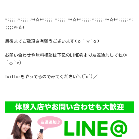
*:;;;:*:;;;:*+☆+*:;;;:*:;;;:*+☆+*:;;;:*:;;;:*+☆+*:;;;:*:
;;;:*+☆+
最後までご覧頂き有難うございます(о´∀`о)
お問い合わせや無料相談は下記のLINE＠より友達追加してね(*
´ω｀*)
Twitterもやってるのでみてください＼(^o^)／