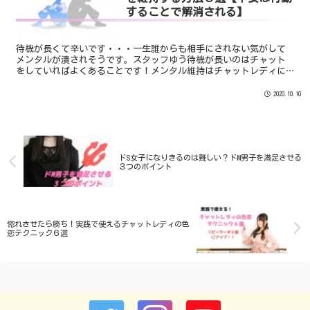
することで解消される】
待機が長くて辛いです・・・一生誰からも相手にされない気がして
メンタルが潰されそうです。スタッフゆう待機が長いのはチャット
をしていればよくあることです！メンタル維持はチャットレディに
とって必須スキルです。まず、メンタルを維持するための３つの
方...
2020.10.10
ドS女子になりきるのは難しい？ドM男子を満足させる
３つのポイント
惚れさせたら勝ち！実践で使えるチャットレディの色
恋テクニック６選