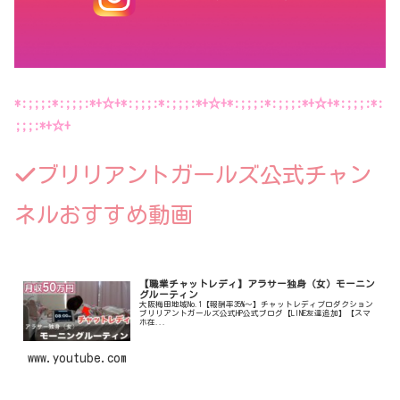
*:;;;:*:;;;:*+☆+*:;;;:*:;;;:*+☆+*:;;;:*:;;;:*+☆+*:;;;:*:
;;;:*+☆+
ブリリアントガールズ公式チャン
ネルおすすめ動画
【職業チャットレディ】アラサー独身（女）モーニン
グルーティン
大阪梅田地域No.1【報酬率35%〜】チャットレディプロダクション
ブリリアントガールズ公式HP公式ブログ【LINE友達追加】【スマ
ホ在...
www.youtube.com