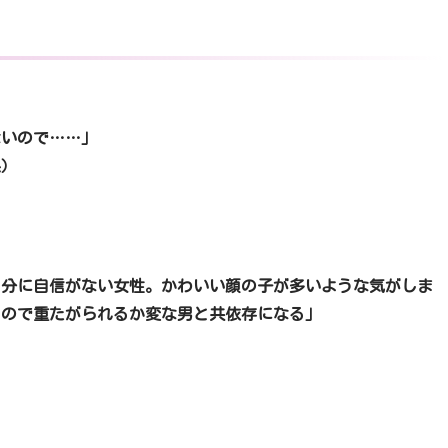
ないので……」
系）
分に自信がない女性。かわいい顔の子が多いような気がしま
うので重たがられるか変な男と共依存になる」