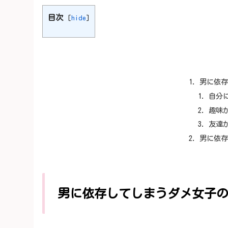
目次
[
hide
]
男に依
自分
趣味
友達
男に依
男に依存してしまうダメ女子