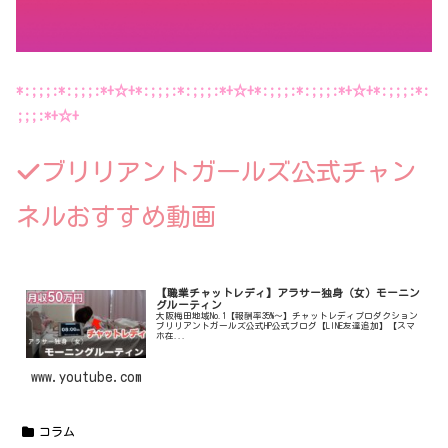
*:;;;:*:;;;:*+☆+*:;;;:*:;;;:*+☆+*:;;;:*:;;;:*+☆+*:;;;:*:
;;;:*+☆+
ブリリアントガールズ公式チャン
ネルおすすめ動画
【職業チャットレディ】アラサー独身（女）モーニン
グルーティン
大阪梅田地域No.1【報酬率35%〜】チャットレディプロダクション
ブリリアントガールズ公式HP公式ブログ【LINE友達追加】【スマ
ホ在...
www.youtube.com
コラム