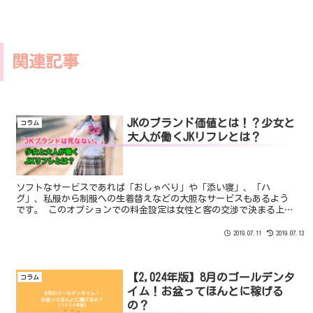
関連記事
JKのブランド価値とは！？少女と
コラム
大人が働くJKリフレとは？
ソフトなサービスであれば「おしゃべり」や「添い寝」、「ハ
グ」、私服から制服への生着替えなどの大胆なサービスもあるよう
です。 このオプションでの料金設定は女性と客の交渉で決まる上に
取り分も全て女性のものになるため”過激なオプション”に派生す
ることがほとんどだといわれています。
2019.07.11
2019.07.13
【2,024年版】8月のゴールデンタ
コラム
イム！お盆ってほんとに稼げる
の？