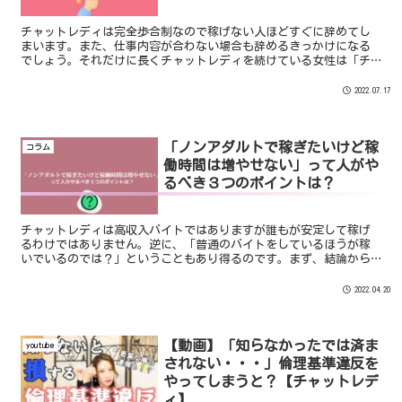
チャットレディは完全歩合制なので稼げない人ほどすぐに辞めてし
まいます。また、仕事内容が合わない場合も辞めるきっかけになる
でしょう。それだけに長くチャットレディを続けている女性は「チ
ャットレディが天職になっている」かもしれません。本日は、そん
なチャットレディが天職になっている女性の特徴をまとめてみまし
2022.07.17
た！
「ノンアダルトで稼ぎたいけど稼
コラム
働時間は増やせない」って人がや
るべき３つのポイントは？
チャットレディは高収入バイトではありますが誰もが安定して稼げ
るわけではありません。逆に、「普通のバイトをしているほうが稼
いでいるのでは？」ということもあり得るのです。まず、結論から
いうと 「ノンアダルトで安定して稼ぐためには圧倒的な稼働時間が
必要」ということです。
2022.04.20
【動画】「知らなかったでは済ま
youtube
されない・・・」倫理基準違反を
やってしまうと？【チャットレデ
ィ】