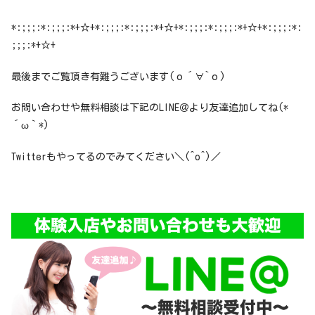
*:;;;:*:;;;:*+☆+*:;;;:*:;;;:*+☆+*:;;;:*:;;;:*+☆+*:;;;:*:
;;;:*+☆+
最後までご覧頂き有難うございます(о´∀`о)
お問い合わせや無料相談は下記のLINE＠より友達追加してね(*
´ω｀*)
Twitterもやってるのでみてください＼(^o^)／