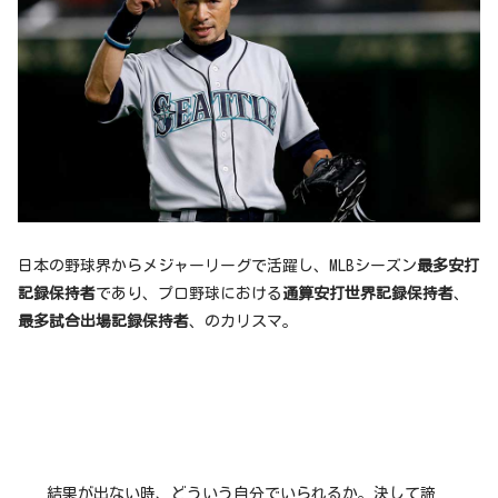
日本の野球界からメジャーリーグで活躍し、MLBシーズン
最多安打
記録保持者
であり、プロ野球における
通算安打世界記録保持者
、
最多試合出場記録保持者
、のカリスマ。
結果が出ない時、どういう自分でいられるか。決して諦