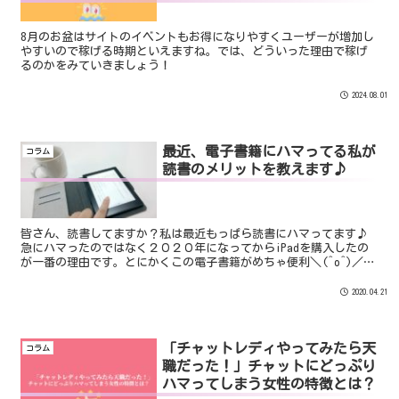
8月のお盆はサイトのイベントもお得になりやすくユーザーが増加し
やすいので稼げる時期といえますね。では、どういった理由で稼げ
るのかをみていきましょう！
2024.08.01
最近、電子書籍にハマってる私が
コラム
読書のメリットを教えます♪
皆さん、読書してますか？私は最近もっぱら読書にハマってます♪
急にハマったのではなく２０２０年になってからiPadを購入したの
が一番の理由です。とにかくこの電子書籍がめちゃ便利＼(^o^)／わ
ざわざ本を買わなくてもデバイスにデータを保存できる...
2020.04.21
「チャットレディやってみたら天
コラム
職だった！」チャットにどっぷり
ハマってしまう女性の特徴とは？