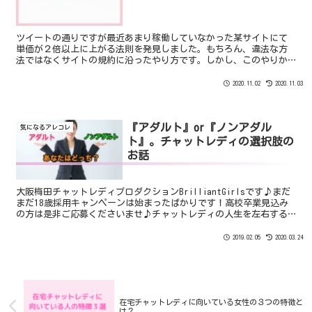
ツイートの通りですが最近あまり稼働していなかった某サイトにて
単価が２倍以上に上がる法則を発見しました。もちろん、違法な方
法ではなくサイトの規約に沿ったやり方です。しかし、このやりか
たは”限られた一部のチャットレディさんのみにしか使えな
い””...
2020.11.02
2020.11.03
『アダルト』or『ノンアダル
気になるアレコレ
ト』。チャットレディの選択肢の
お話
大阪梅田チャットレディプロダクションBrilliantGirlsです♪まだ
まだ18歳採用キャンペーンは始まったばかりです！高校卒業見込み
の方は是非ご応募くださいませ♪チャットレディの人生を左右する
選択肢さて、本日はライブチャット業界のお話を...
2019.02.05
2020.03.24
在宅チャットレディに向いている女性の３つの特徴と
は？