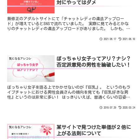
対にやってはダメ
無修正のアダルトサイトにて「チャットレディの違法アップロー
ド」が増えているとSNSで流れていました。 実際に見てみるとかな
りのチャットレディの違法アップロードがありました。 しかも、そ
の大半は「無修正配信を行っているチャットレディ」だったので
す。
2021.06.17
2021.06.18
ぽっちゃり女子ってアリ？ナシ？
気になるアレコレ
否定派意見の男性を論破したい！
ぽっちゃり女子を語る上でかかせないのが『巨乳』。 というのもラ
イブチャットにおける男性会員さんの傾向を見ても『巨乳好きな男
性』というのは非常に多い！ はっきりいえば、普通くらいの容姿の
女性でも巨乳であればチャットレディとして稼げてしまいます。
2019.07.29
2020.03.24
某サイトで見つけた単価が２倍に
気になるアレコレ
上がる法則について