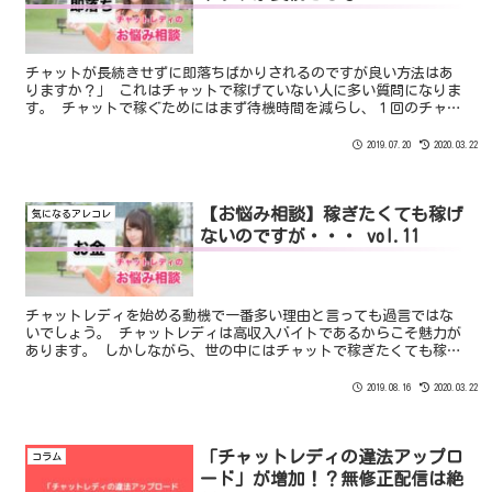
チャットが長続きせずに即落ちばかりされるのですが良い方法はあ
りますか？」 これはチャットで稼げていない人に多い質問になりま
す。 チャットで稼ぐためにはまず待機時間を減らし、１回のチャッ
トをロングチャットにさせることです。
2019.07.20
2020.03.22
【お悩み相談】稼ぎたくても稼げ
気になるアレコレ
ないのですが・・・ vol.11
チャットレディを始める動機で一番多い理由と言っても過言ではな
いでしょう。 チャットレディは高収入バイトであるからこそ魅力が
あります。 しかしながら、世の中にはチャットで稼ぎたくても稼げ
ないという人は少なからず存在します。 このチャット業界は”誰で
も稼げる”というわけではないんですね。
2019.08.16
2020.03.22
「チャットレディの違法アップロ
コラム
ード」が増加！？無修正配信は絶