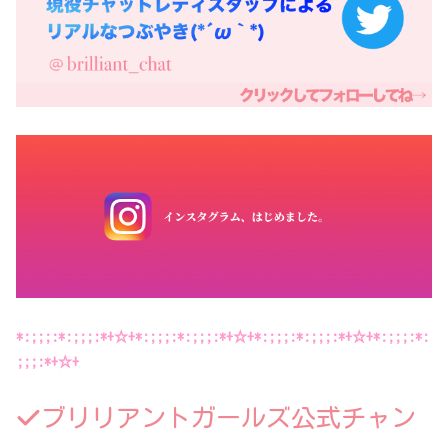
*:;;;:*:;;;:*+☆+*:;;;:*:;;;:*+☆+*:;;;:*:;;;:*+☆+*:;;;:*:
;;;:*+☆+
ブリリアントガールズ公式チャン