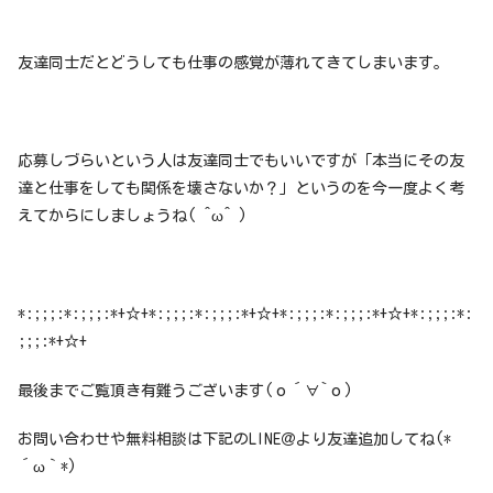
友達同士だとどうしても仕事の感覚が薄れてきてしまいます。
応募しづらいという人は友達同士でもいいですが「本当にその友
達と仕事をしても関係を壊さないか？」というのを今一度よく考
えてからにしましょうね( ^ω^ )
*:;;;:*:;;;:*+☆+*:;;;:*:;;;:*+☆+*:;;;:*:;;;:*+☆+*:;;;:*:
;;;:*+☆+
最後までご覧頂き有難うございます(о´∀`о)
お問い合わせや無料相談は下記のLINE＠より友達追加してね(*
´ω｀*)