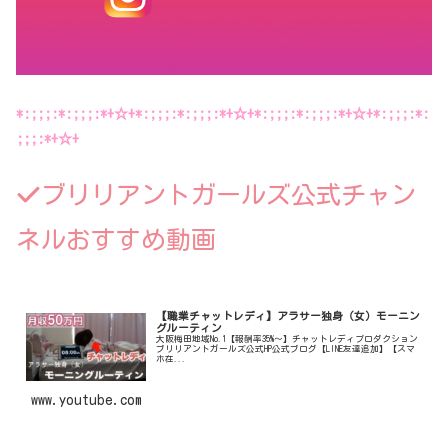
*:;;;:*:;;;:*+☆+*:;;;:*:;;;:*+☆+*:;;;:*:;;;:*+☆+*:;;;:*:
;;;:*+☆+
ブリリアントガールズ公式チャン
ネルおすすめ動画
【職業チャットレディ】アラサー独身（女）モーニン
グルーティン
大阪梅田地域No.1【報酬率35%〜】チャットレディプロダクション
ブリリアントガールズ公式HP公式ブログ【LINE友達追加】【スマ
ホ在...
www.youtube.com