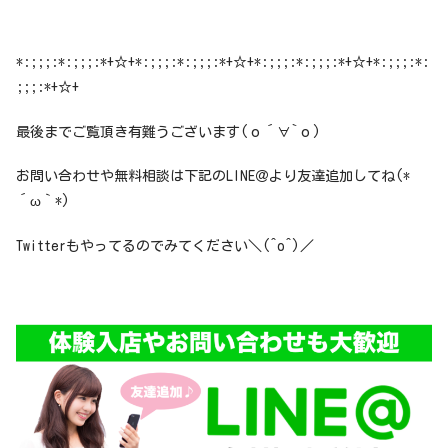
*:;;;:*:;;;:*+☆+*:;;;:*:;;;:*+☆+*:;;;:*:;;;:*+☆+*:;;;:*:
;;;:*+☆+
最後までご覧頂き有難うございます(о´∀`о)
お問い合わせや無料相談は下記のLINE＠より友達追加してね(*
´ω｀*)
Twitterもやってるのでみてください＼(^o^)／