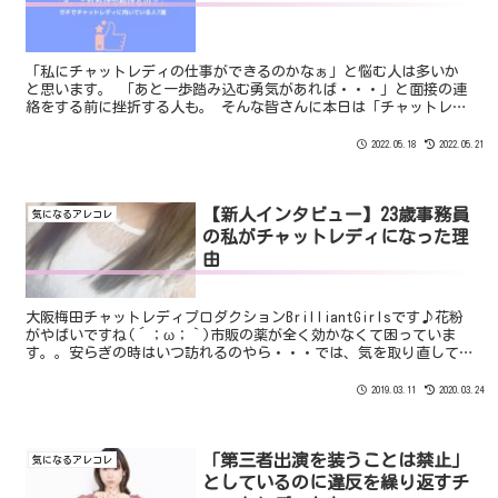
「私にチャットレディの仕事ができるのかなぁ」と悩む人は多いか
と思います。 「あと一歩踏み込む勇気があれば・・・」と面接の連
絡をする前に挫折する人も。 そんな皆さんに本日は「チャットレデ
ィに向いている人7選」をピックアップしました。
2022.05.18
2022.05.21
【新人インタビュー】23歳事務員
気になるアレコレ
の私がチャットレディになった理
由
大阪梅田チャットレディプロダクションBrilliantGirlsです♪花粉
がやばいですね(´；ω；｀)市販の薬が全く効かなくて困っていま
す。。安らぎの時はいつ訪れるのやら・・・では、気を取り直して
本日は新人チャットレディさんへのインタビュー...
2019.03.11
2020.03.24
「第三者出演を装うことは禁止」
気になるアレコレ
としているのに違反を繰り返すチ