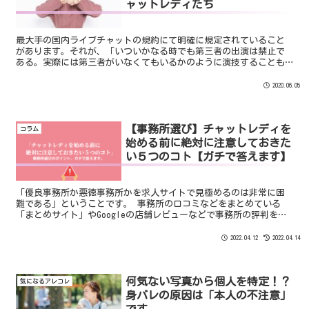
ャットレディたち
最大手の国内ライブチャットの規約にて明確に規定されていること
があります。それが、「いついかなる時でも第三者の出演は禁止で
ある。実際には第三者がいなくてもいるかのように演技することも
禁止。」そして、このルールは国内ライブチャットサイト全てに
通...
2020.06.05
【事務所選び】チャットレディを
コラム
始める前に絶対に注意しておきた
い５つのコト【ガチで答えます】
「優良事務所か悪徳事務所かを求人サイトで見極めるのは非常に困
難である」ということです。 事務所の口コミなどをまとめている
「まとめサイト」やGoogleの店舗レビューなどで事務所の評判を知
ることもできますがあまり意味がありません。 前者の「まとめサイ
ト」はアフィリエイト目的の場合や事務所からお金をもらって記事
2022.04.12
2022.04.14
を作ってもらっていることが大半です。 後者の「Googleの店舗レビ
ュー」は事務所の自作自演です。
何気ない写真から個人を特定！？
気になるアレコレ
身バレの原因は「本人の不注意」