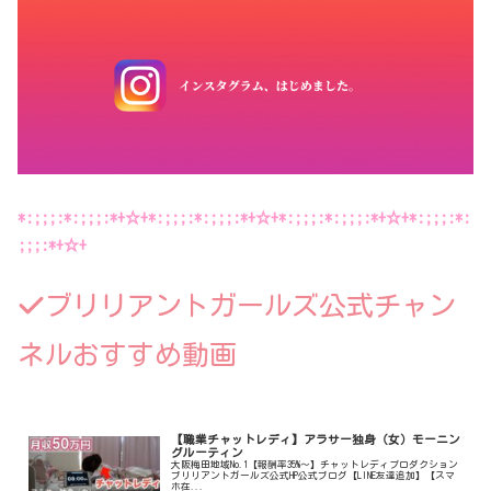
*:;;;:*:;;;:*+☆+*:;;;:*:;;;:*+☆+*:;;;:*:;;;:*+☆+*:;;;:*:
;;;:*+☆+
ブリリアントガールズ公式チャン
ネルおすすめ動画
【職業チャットレディ】アラサー独身（女）モーニン
グルーティン
大阪梅田地域No.1【報酬率35%〜】チャットレディプロダクション
ブリリアントガールズ公式HP公式ブログ【LINE友達追加】【スマ
ホ在...