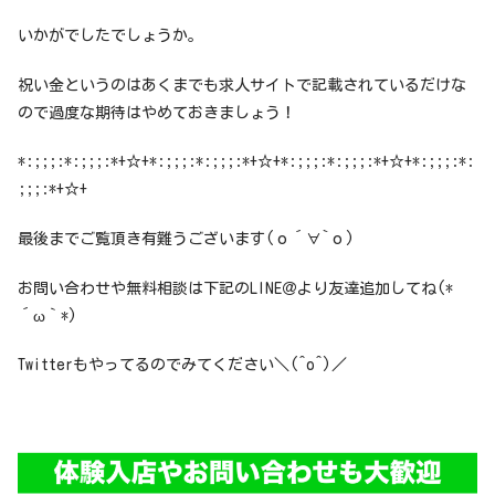
いかがでしたでしょうか。
祝い金というのはあくまでも求人サイトで記載されているだけな
ので過度な期待はやめておきましょう！
*:;;;:*:;;;:*+☆+*:;;;:*:;;;:*+☆+*:;;;:*:;;;:*+☆+*:;;;:*:
;;;:*+☆+
最後までご覧頂き有難うございます(о´∀`о)
お問い合わせや無料相談は下記のLINE＠より友達追加してね(*
´ω｀*)
Twitterもやってるのでみてください＼(^o^)／