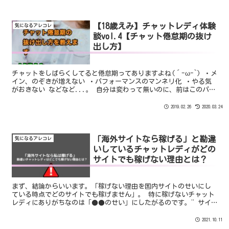
【18歳えみ】チャットレディ体験
気になるアレコレ
談vol.4【チャット倦怠期の抜け
出し方】
チャットをしばらくしてると倦怠期ってありますよね(´-ω-`) ・メ
イン、のぞきが増えない ・パフォーマンスのマンネリ化 ・やる気
がおきない などなど...。 自分は変わって無いのに、前はこのパフ
ォーマンスで稼げてたのに。。 私にもそんな時期がありました
(・・;)
2019.02.26
2020.03.24
「海外サイトなら稼げる」と勘違
気になるアレコレ
いしているチャットレディがどの
サイトでも稼げない理由とは？
まず、結論からいいます。「稼げない理由を国内サイトのせいにし
ている時点でどのサイトでも稼げません」。 特に稼げないチャット
レディにありがちなのは「●●のせい」にしたがるのです。”サイ
トや会員、事務所”のせい。決して、自分自身が原因とは考えない
のですね。
2021.10.11