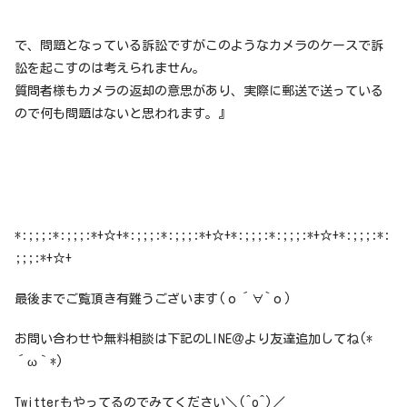
で、問題となっている訴訟ですがこのようなカメラのケースで訴
訟を起こすのは考えられません。
質問者様もカメラの返却の意思があり、実際に郵送で送っている
ので何も問題はないと思われます。』
*:;;;:*:;;;:*+☆+*:;;;:*:;;;:*+☆+*:;;;:*:;;;:*+☆+*:;;;:*:
;;;:*+☆+
最後までご覧頂き有難うございます(о´∀`о)
お問い合わせや無料相談は下記のLINE＠より友達追加してね(*
´ω｀*)
Twitterもやってるのでみてください＼(^o^)／