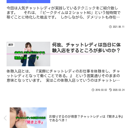
今回は人気チャットレディが実践しているテクニックをご紹介致し
ます。 それは、「ピークタイムは２ショットNG」という短時間で
稼ぐことに特化した戦法です。 しかしながら、デメリットも存在
し、万人に対して効果があるというわけではありません。 この記
事を読んで自身に効果がありそうであれば一度やってみてはいかが
2021.06.11
でしょうか？？
何故、チャットレディは当日に体
雑学
験入店をするところが多いのか？
体験入店とは、 『実際にチャットレディのお仕事を体験をし、チャ
ットレディとなって働くことである。』 という言葉通りそのままの
意味となっています。 実はこの体験入店っていうのはチャットレデ
ィ業界では入り口となっているんですね。
2019.03.02
2020.03.24
お喋りするのが得意？チャットレディは『聞き上手』
であるべき！