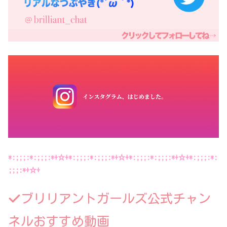
*:;;;:*:;;;:*+☆+*:;;;:*:;;;:*+☆+*:;;;:*:;;;:*+☆+*:;;;:*:
;;;:*+☆+
ブリリアントガールズ公式チャン
ネルおすすめ動画