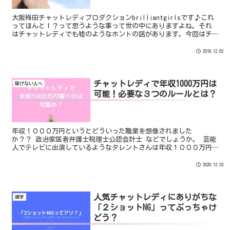
大阪梅田チャットレディプロダクションbrilliantgirlsです♪これ
ってほんと！？って思うような事って世の中にありますよね。それ
はチャットレディでも嘘のようなホントの話があります。今回はチ
ャットレディや会員さんから聞いた嘘のようなホン...
2018.12.02
チャットレディで年収1000万円は
稼げない人へ
可能！必要な３つのルールとは？
年収１０００万円というとどういった職業を想像されました
か？？ 政治家医者弁護士税理士公認会計士 などでしょうか。 芸能
人でテレビに出演しているようなタレントさんは年収１０００万円
超えはよくありますよね。しかし、有名人になれるのはほんの一握
り...
2020.12.23
人気チャットレディにありがちな
雑学
「２ショットNG」ってぶっちゃけ
どう？