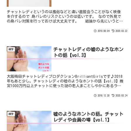
チャットレディというのは風俗などと違い直接会うことがなく映像
を介するので 身バレのリスクというのは低いです。 なので外見で
の身バレ対策を行っておけば大丈夫です。 結論から先にいうと
「ウィッグとメイクを活用すれば９割はバレない」 ということ。
2019.08.04
2020.03.22
チャットレディの嘘のようなホン
雑学
トの話【vol.3】
大阪梅田チャットレディプロダクションBrilliantGirlsです♪2018
年もあと少し。チャットレディの嘘のようなホントの話【vol.3】推
定1000万円以上チャットに使った謎の老人まことしやかにあるライ
ブチャットサイトに噂されていた会...
2018.12.20
2020.03.24
嘘のようなホントの話。チャット
雑学
レディや会員の噂【vol.1】