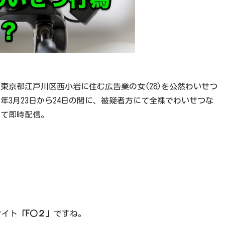
東京都江戸川区西小岩に住む広告業の女(28)を公然わいせつ
同年3月23日から24日の間に、被疑者方にて全裸でわいせつな
して即時配信。
サイト
「F○２」
ですね。