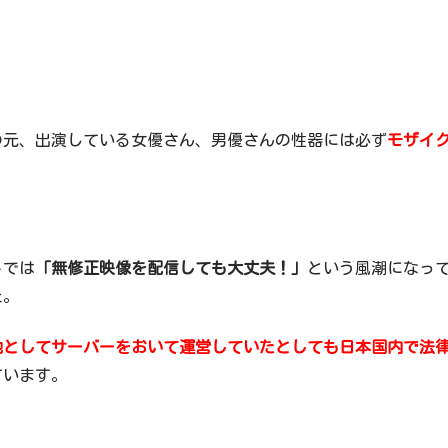
。
の元、出演している女優さん、男優さんの性器には必ず
モザイ
トでは
「無修正映像を配信しても大丈夫！」
という風潮になっ
た。
地としてサーバーをおいて運営していたとしても日本国内で法
ています。