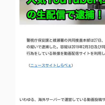
警視庁保安課と綾瀬署の共同捜査本部は27日、
の疑いで逮捕した。容疑は2019年2月3日及び
行為をしている映像を動画配信サイトを利用
（
ニュースサイトしらべぇ
）
いわゆる、海外サーバーで運営している動画投稿