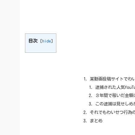
目次
[
hide
]
某動画投稿サイトでわ
逮捕された人気YouT
３年間で稼いだ金額は
この逮捕は見せしめ
それでもわいせつ行為
まとめ