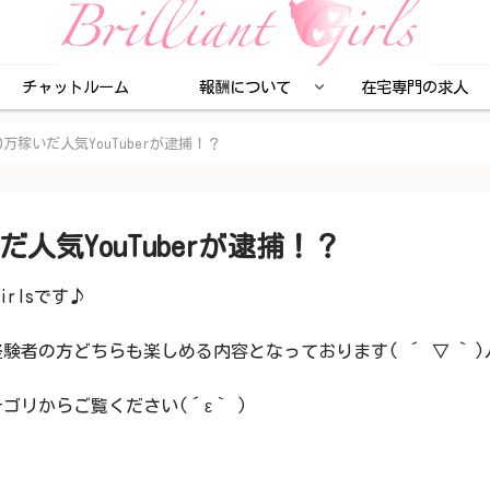
チャットルーム
報酬について
在宅専門の求人
万稼いだ人気YouTuberが逮捕！？
人気YouTuberが逮捕！？
irlsです♪
者の方どちらも楽しめる内容となっております( ´ ▽ ` )
リからご覧ください(´ε｀ )