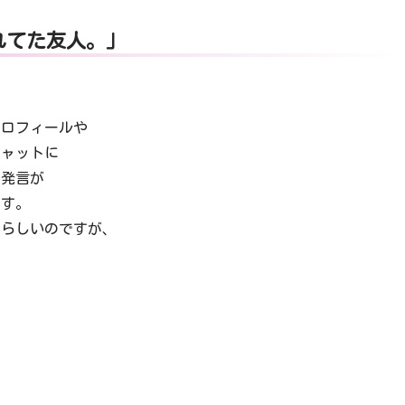
れてた友人。」
プロフィールや
チャットに
の発言が
ます。
のらしいのですが、
？