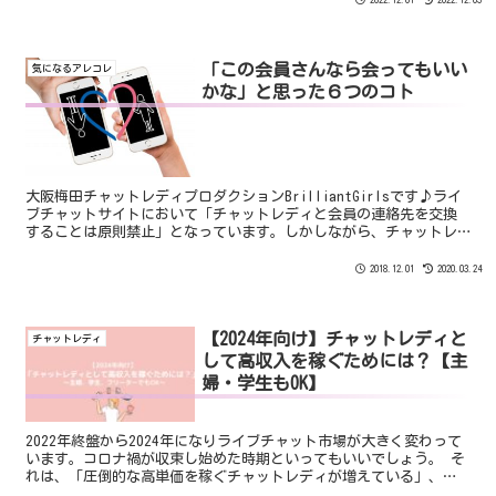
率を提示する代理店は少ないと思っておきましょう。
「この会員さんなら会ってもいい
気になるアレコレ
かな」と思った６つのコト
大阪梅田チャットレディプロダクションBrilliantGirlsです♪ライ
ブチャットサイトにおいて「チャットレディと会員の連絡先を交換
することは原則禁止」となっています。しかしながら、チャットレ
ディと会員が連絡先を交換して出会うことは実際に...
2018.12.01
2020.03.24
【2024年向け】チャットレディと
チャットレディ
して高収入を稼ぐためには？【主
婦・学生もOK】
2022年終盤から2024年になりライブチャット市場が大きく変わって
います。コロナ禍が収束し始めた時期といってもいいでしょう。 そ
れは、「圧倒的な高単価を稼ぐチャットレディが増えている」、
「ユーザーの層が大きく変化している」、「アダルトでも稼げる時