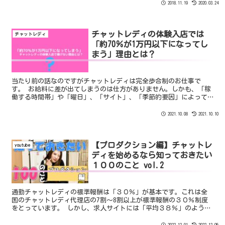
2018.11.19
2020.03.24
チャットレディの体験入店では
チャットレディ
「約70％が1万円以下になってし
まう」理由とは？
当たり前の話なのですがチャットレディは完全歩合制のお仕事で
す。 お給料に差が出てしまうのは仕方がありません。しかも、「稼
働する時間帯」や「曜日」、「サイト」、「季節的要因」によって1
日の売上は大きく変わるのです。
2021.10.08
2021.10.10
【プロダクション編】チャットレ
youtube
ディを始めるなら知っておきたい
１００のこと vol.2
通勤チャットレディの標準報酬は「３０％」が基本です。これは全
国のチャットレディ代理店の7割～8割以上が標準報酬の３０％制度
をとっています。 しかし、求人サイトには「平均３８％」のような
曖昧な表現で記載している代理店もあります。 報酬率が高くなれば
なるほど代理店にとって利益が少なくなるのでいきなり高額な報酬
2022.12.01
2022.12.05