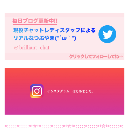
*:;;;:*:;;;:*+☆+*:;;;:*:;;;:*+☆+*:;;;:*:;;;:*+☆+*:;;;:*: