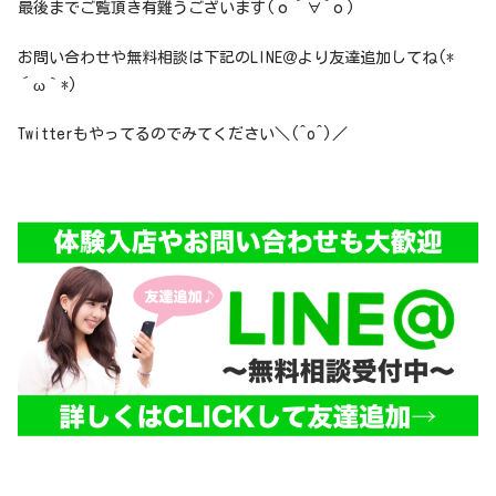
最後までご覧頂き有難うございます(о´∀`о)
お問い合わせや無料相談は下記のLINE＠より友達追加してね(*
´ω｀*)
Twitterもやってるのでみてください＼(^o^)／