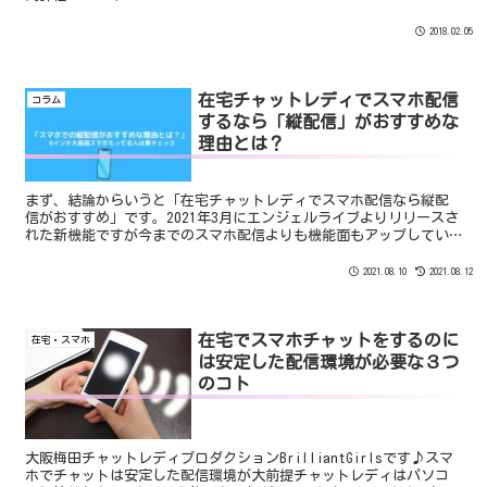
2018.02.05
在宅チャットレディでスマホ配信
コラム
するなら「縦配信」がおすすめな
理由とは？
まず、結論からいうと「在宅チャットレディでスマホ配信なら縦配
信がおすすめ」です。2021年3月にエンジェルライブよりリリースさ
れた新機能ですが今までのスマホ配信よりも機能面もアップしてい
るなど確実にグレードアップしています。しかも、6インチ以上の大
画面スマホを持っている人なら激アツです！
2021.08.10
2021.08.12
在宅でスマホチャットをするのに
在宅・スマホ
は安定した配信環境が必要な３つ
のコト
大阪梅田チャットレディプロダクションBrilliantGirlsです♪スマ
ホでチャットは安定した配信環境が大前提チャットレディはパソコ