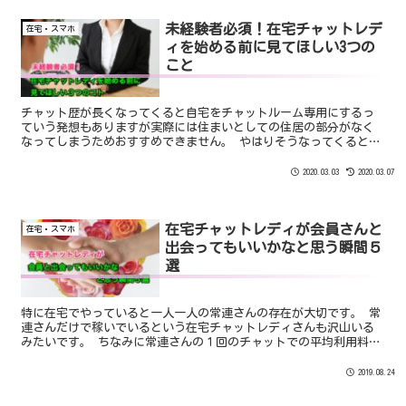
未経験者必須！在宅チャットレデ
在宅・スマホ
ィを始める前に見てほしい3つの
こと
チャット歴が長くなってくると自宅をチャットルーム専用にするっ
ていう発想もありますが実際には住まいとしての住居の部分がなく
なってしまうためおすすめできません。 やはりそうなってくると中
途半端なチャット環境しかできません。 そういった部分でも在宅で
チャットレディをやるというのは難しいのです。
2020.03.03
2020.03.07
在宅チャットレディが会員さんと
在宅・スマホ
出会ってもいいかなと思う瞬間５
選
特に在宅でやっていると一人一人の常連さんの存在が大切です。 常
連さんだけで稼いでいるという在宅チャットレディさんも沢山いる
みたいです。 ちなみに常連さんの１回のチャットでの平均利用料金
は１万〜２万円ほどです。 多い人であれば１日５万円使う人もいま
す。
2019.08.24