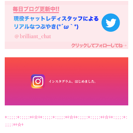
*:;;;:*:;;;:*+☆+*:;;;:*:;;;:*+☆+*:;;;:*:;;;:*+☆+*:;;;:*:
;;;:*+☆+