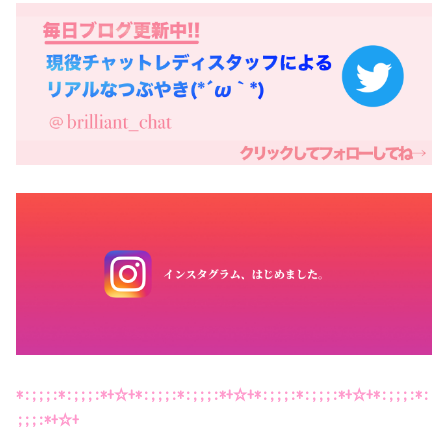
*:;;;:*:;;;:*+☆+*:;;;:*:;;;:*+☆+*:;;;:*:;;;:*+☆+*:;;;:*:
;;;:*+☆+