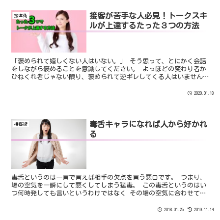
接客が苦手な人必見！トークスキ
接客術
ルが上達するたった３つの方法
「褒められて嬉しくない人はいない。」 そう思って、とにかく会話
をしながら褒めることを意識してください。 よっぽどの変わり者か
ひねくれ者じゃない限り、褒められて逆ギレしてくる人はいません
笑 褒め上手こそトークが上手いチャットレディです！
2020.01.18
毒舌キャラになれば人から好かれ
接客術
る
毒舌というのは一言で言えば相手の欠点を言う悪口です。 つまり、
場の空気を一瞬にして悪くしてしまう猛毒。 この毒舌というのはい
つ何時発しても言いというわけではなく その場の空気に合わせて適
切に言うことが大切なのです。 逆に毒舌で嫌われる方というのは場
の空気が読めないので 「今、このタイミングでそれ言っちゃう」っ
2018.01.25
2019.11.14
ていうのを 簡単にやっちゃうのです。