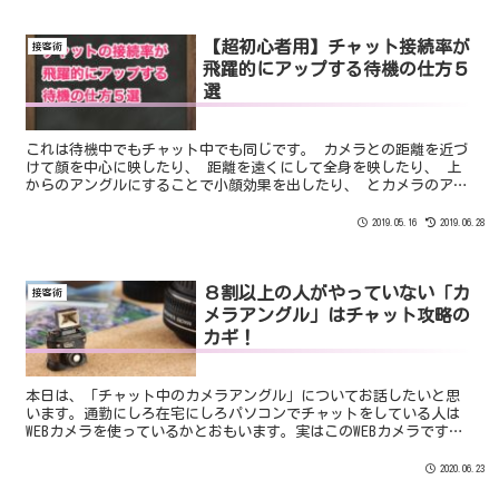
【超初心者用】チャット接続率が
接客術
飛躍的にアップする待機の仕方５
選
これは待機中でもチャット中でも同じです。 カメラとの距離を近づ
けて顔を中心に映したり、 距離を遠くにして全身を映したり、 上
からのアングルにすることで小顔効果を出したり、 とカメラのアン
グルを変えることで自身の映り方が大きく変わります。
2019.05.16
2019.06.28
８割以上の人がやっていない「カ
接客術
メラアングル」はチャット攻略の
カギ！
本日は、「チャット中のカメラアングル」についてお話したいと思
います。通勤にしろ在宅にしろパソコンでチャットをしている人は
WEBカメラを使っているかとおもいます。実はこのWEBカメラです
が、高性能だからといってただ映像を映しているだけでは全く...
2020.06.23