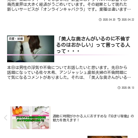
商売業界は大きく経済がうごめいています。その結果として現れた
新しいサービスが「オンラインキャバクラ」です。業種は違います
が少しでも何かしら協力になり得るとおもい情報共有させていた
だ...
2020.04.20
2020.04.22
「美人な奥さんがいるのに不倫す
恋愛・結婚
るのはおかしい」って言ってる人
って・・・
本日は男性の浮気や不倫についてお話したいと思います。先日から
話題になっている佐々木希、アンジャッシュ渡部夫婦の不倫問題に
て気になるコメントがありました。それは、「美人な奥さんがいる
のに不倫するのはおかしい」という件。まず、結論からいいま
す。...
2020.06.13
通勤に時間がかかる人におすすめな『泊まり稼働』の
魅力を教えます！