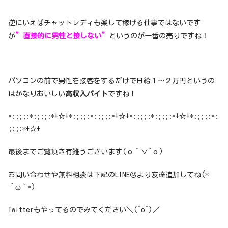
逆にいえばチャットレディも楽して稼げる仕事ではないです
が
”直接的に男性と接しない”
というのが一番の売りですね！
パソコンの前で男性を接客をするだけで日給１～２万円というの
はかなりおいしい
高収入バイト
ですね！
*:;;;:*:;;;:*+☆+*:;;;:*:;;;:*+☆+*:;;;:*:;;;:*+☆+*:;;;:*:
;;;:*+☆+
最後までご覧頂き有難うございます(о´∀`о)
お問い合わせや無料相談は下記のLINE＠より友達追加してね(*
´ω｀*)
Twitterもやってるのでみてください＼(^o^)／