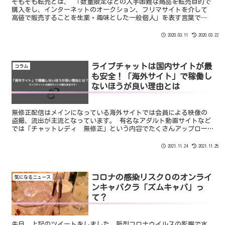
そもそも転売とは、 「数量限定などの入手困難な商品を転売目的で
購入をし、インターネットのオークション、フリマサイトを介して
高値で販売することを生業・趣味とした一般個人」を表す言葉で
す。 しかし、現在における転売は世間から批判的な意見を受けてい
ます。 その理由の多くが｢買い占め｣です。
2020.03.11
2020.03.22
ライブチャットは国内サイトが最
コラム
も安全！「海外サイト」で稼働し
ないほうが良い理由とは
無修正配信はメインになっている海外サイトでは会員による映像の
盗撮、流出が主流となっています。 有名なアダルト動画サイトなど
では「チャットレディ 無修正」という内容でたくさんアップロー
ドされています。 ネットに一度でも動画が流れてしまえばどんな方
法を使っても全て回収することは不可能です。
2021.11.24
2021.11.25
コロナの感染リスク０のオンライ
気になるニュース
ンキャバクラ「ズムキャバ」っ
て？
先日、上記のツイートをしました。新型コロナウイルスの影響で水