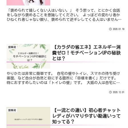
「褒められて嬉しくない人はいない。」 そう思って、とにかく会話
をしながら褒めることを意識してください。 よっぽどの変わり者か
ひねくれ者じゃない限り、褒められて逆ギレしてくる人はいません
笑 褒め上手こそトークが上手いチャットレディです！
2020.01.18
【カラダの省エネ】エネルギー消
接客術
費ゼロ！モチベーションUPの秘訣
とは？
やりかたは非常に簡単です。 自宅の壁やトイレ、スマホの待ち受け
画面、など自分が自然と目にする箇所に「目標を書く」だけです。
特におすすめしたいのは「トイレの壁」です。 大抵の人は自宅にい
れば必ずトイレにはいきます。 そして、トイレというのは自分だけ
の空間なのでゆったりと過ごすことができます。
2020.12.01
【一流との違い】初心者チャット
接客術
レディがハマりやすい勘違いって
知ってる？