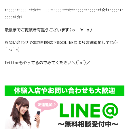
*:;;;:*:;;;:*+☆+*:;;;:*:;;;:*+☆+*:;;;:*:;;;:*+☆+*:;;;:*:
;;;:*+☆+
最後までご覧頂き有難うございます(о´∀`о)
お問い合わせや無料相談は下記のLINE＠より友達追加してね(*
´ω｀*)
Twitterもやってるのでみてください＼(^o^)／