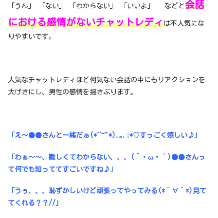
会話
「うん」 「ない」 「わからない」 「いいよ」 などと
における感情がないチャットレディ
は不人気にな
りやすいです。
人気なチャットレディほど何気ない会話の中にもリアクションを
大げさにし、男性の感情を揺さぶります。
「え〜●●さんと一緒だぁ(*˘︶˘*).｡.:*♡すっごく嬉しい♪」
「わぁ〜〜、難しくてわからない、、、(´・ω・｀)●●さんっ
て何でも知っててすごいですね♪」
「うぅ、、、恥ずかしいけど頑張ってやってみる(*´∀｀*)見て
てくれる？？//」