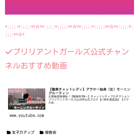
*:;;;:*:;;;:*+☆+*:;;;:*:;;;:*+☆+*:;;;:*:;;;:*+☆+*:;;;:*:
;;;:*+☆+
ブリリアントガールズ公式チャン
ネルおすすめ動画
【職業チャットレディ】アラサー独身（女）モーニン
グルーティン
大阪梅田地域No.1【報酬率35%〜】チャットレディプロダクション
ブリリアントガールズ公式HP公式ブログ【LINE友達追加】【スマ
ホ在...
www.youtube.com
女子力アップ
接客術