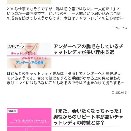
どんな仕事でもそうですが「私は初心者ではない。一人前だ！」と
いうのが一番危険です。というのも、一人前という思い込みは自身
の成長を妨げてしまうからです。本日はチャットレディの初心者が
ハマりやすい勘違いについてまとめてみました。「自己流こそ正
義...
2020.12.22
アンダーヘアの脱毛をしているチ
女子力アップ
ャットレディが多い理由５選
ほとんどのチャットレディさんは「脱毛」でアンダーヘアを処理し
ているようです。自分で処理をすると手間がかかる上に見た目もあ
まりキレイにはならないこともあるので今はお金をかけて脱毛する
のがベターなようです。 VIO脱毛でコースやお店にもよりますが予
算は6万前後〜15万円ほどとなっているようです。
2019.03.21
「また、会いたくなっちゃった」
接客術
男性からのリピート率が高いチャ
ットレディの特徴とは？