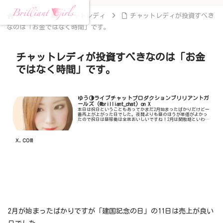
ホーム
チャットレディ
チャットレディが投資すべき
なのは「お金ではなく時間」です。
チャットレディが投資すべきなのは「お金
ではなく時間」です。
ゆう🌗ライブチャットプロダクションブリリアントガ
ールズ (@brilliant_chat) on X
本日は祝日ということもあってかまだ2月始まったばかりだけど一
番売上が上がった日でした。夜間よりも昼のほうが単価がよかっ
たので祝日は昼稼働は全然おいしいですね！2月は閑散期といわれ
るけれども普段から稼働しっかりやってる人はそこまで怖がる必
要もないですよ😌
x.com
2月が始まったばかりですが「建国記念の日」の11日は売上が良い