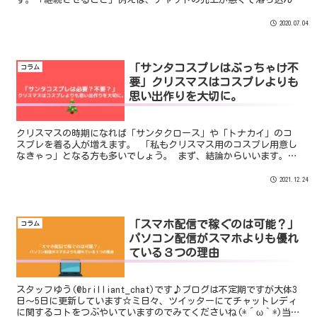
でいる日が続いたとしましょう。休憩もすることなく鬼ログインし
て...
2020.07.04
「サンタコスプレはぶっちゃけ不
コラム
要」クリスマスはコスプレよりも
思い出作りを大切に。
クリスマスの時期になれば「サンタクロース」や「トナカイ」のコ
スプレを着る人が増えます。 「私もクリスマス用のコスプレ用意し
なきゃっ」となる方も多いでしょう。 まず、結論からいいます。
「チャット業界においてクリスマスの時期はコスプレよりも”大事
なこと”がある」 ということです。
2021.12.24
「スマホ配信で稼ぐのは可能？」
コラム
パソコン配信がスマホよりも優れ
ている３つの理由
スタッフゆう(@brilliant_chat)です♪ブログは不定期ですが大体3
日～5日に更新しています☆ミ日々、ツイッターにてチャットレディ
に関するコトをつぶやいていますのでみてくださいね(*´ω｀*)当社