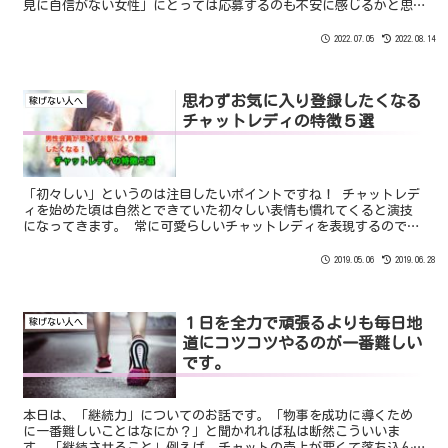
見に自信がない女性」にとっては応募するのも不安に感じるかと思
います。まず、結論からいいます・・・。
2022.07.05
2022.08.14
思わずお気に入り登録したくなる
稼げない人へ
チャットレディの特徴５選
「初々しい」というのは注目したいポイントですね！ チャットレデ
ィを始めた頃は自然とできていた初々しい表情も慣れてくると演技
になってきます。 常に可愛らしいチャットレディを表現するのであ
れば初々しさはいつでもできるようになっておきたいですね。
2019.05.06
2019.06.28
１日を全力で頑張るよりも毎日地
稼げない人へ
道にコツコツやるのが一番難しい
です。
本日は、「継続力」についてのお話です。「物事を成功に導くため
に一番難しいことはなにか？」と聞かれれば私は断然こういいま
す。「継続させること」例えば、チャットの売上が悪くて落ち込ん