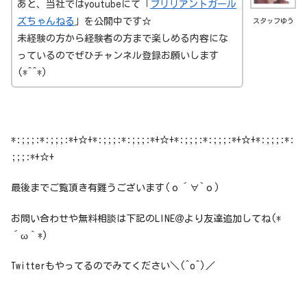
あと、当社ではyoutubeにて「
ブリリアントガール
ズちゃんねる
」を公開中です☆
スタッフゆう
未経験の方から経験者の方まで楽しめる内容にな
っているのでぜひチャンネル登録お願いします
(*^^*)
*:;;;:*:;;;:*+☆+*:;;;:*:;;;:*+☆+*:;;;:*:;;;:*+☆+*:;;;:*:
;;;:*+☆+
最後までご覧頂き有難うございます(о´∀`о)
お問い合わせや無料相談は下記のLINE＠より友達追加してね(*
´ω｀*)
Twitterもやってるのでみてください＼(^o^)／