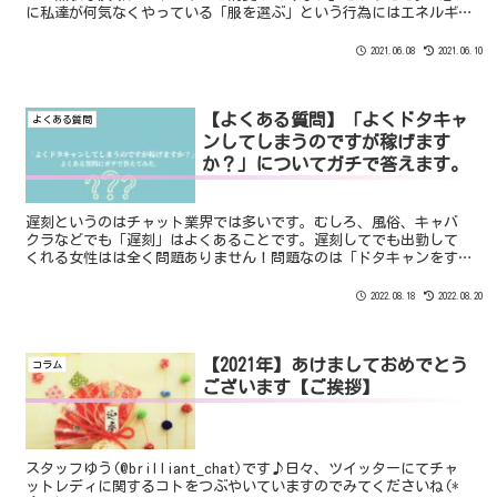
に私達が何気なくやっている「服を選ぶ」という行為にはエネルギ
ーを少なからず消費します。 パッと選ぶ人もいれば、鏡を見ながら
熟考する人もいますよね。
2021.06.08
2021.06.10
【よくある質問】「よくドタキャ
よくある質問
ンしてしまうのですが稼げます
か？」についてガチで答えます。
遅刻というのはチャット業界では多いです。むしろ、風俗、キャバ
クラなどでも「遅刻」はよくあることです。遅刻してでも出勤して
くれる女性はは全く問題ありません！問題なのは「ドタキャンをす
る人」です。ぶっちゃけていうと、何度もドタキャンする人は絶対
に稼げないです。 過去の傾向を見てもドタキャンが多いチャットレ
2022.08.18
2022.08.20
ディさんは稼げていませんでした。
【2021年】あけましておめでとう
コラム
ございます【ご挨拶】
スタッフゆう(@brilliant_chat)です♪日々、ツイッターにてチャ
ットレディに関するコトをつぶやいていますのでみてくださいね(*