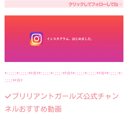
*:;;;:*:;;;:*+☆+*:;;;:*:;;;:*+☆+*:;;;:*:;;;:*+☆+*:;;;:*:
;;;:*+☆+
ブリリアントガールズ公式チャン
ネルおすすめ動画