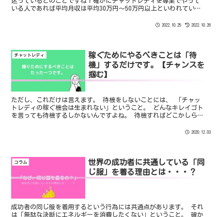
迷っているとのことですね！確かにチャットレディを専業でやって
いる人であれば平均月収は平均30万円～50万円以上といわれている
ので現実的に高収入を実現することは可能です。本日は「チャット
レディの専業では月収50万円は稼げるのか？」についてお話をしま
2022.10.25
2022.10.26
す。
稼ぐためにやるべきことは「待
チャットレディ
機」するだけです。【チャンスを
掴む】
ただし、これだけは言えます。 待機をしないことには、 「チャッ
トレディの稼ぐ機会は生まれない」ということ。 どんなキレイゴト
を言っても待機するしかないんですよね。 待機すればどこかしらで
見てくれている男性会員さんが入ってくれてそのあとにめちゃくち
ゃロングチャットになるかもしれません。
2020.12.03
世界の成功者に共通している「同
コラム
じ服」を着る理由とは・・・？
成功者の同じ服を着用するという行為には共通点があります。 それ
は「無駄な決断にエネルギーを消費したくない」ということ。 確か