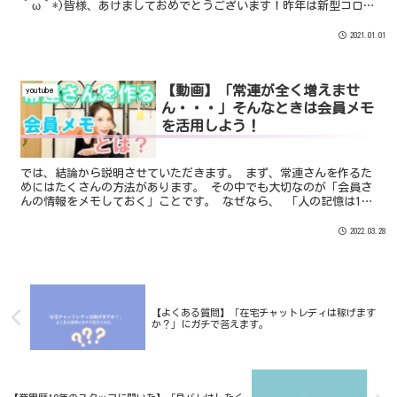
´ω｀*)皆様、あけましておめでとうございます！昨年は新型コロナ
ウイルスの影響により私生活に大きな変化...
2021.01.01
【動画】「常連が全く増えませ
youtube
ん・・・」そんなときは会員メモ
を活用しよう！
では、結論から説明させていただきます。 まず、常連さんを作るた
めにはたくさんの方法があります。 その中でも大切なのが「会員さ
んの情報をメモしておく」ことです。 なぜなら、 「人の記憶は1日
で7割も消えてしまう」からなんですね。
2022.03.28
【よくある質問】「在宅チャットレディは稼げます
か？」にガチで答えます。