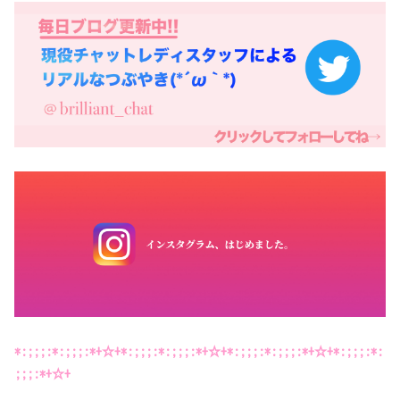
*:;;;:*:;;;:*+☆+*:;;;:*:;;;:*+☆+*:;;;:*:;;;:*+☆+*:;;;:*:
;;;:*+☆+