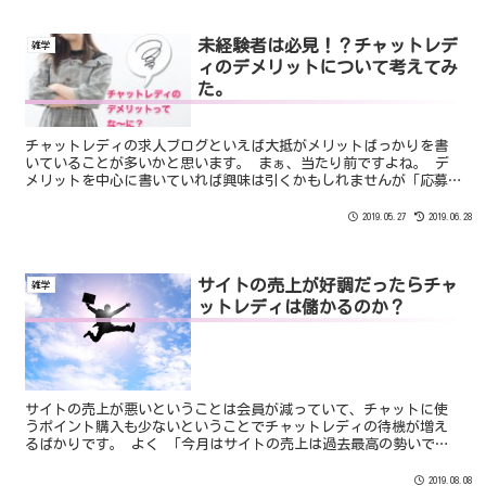
未経験者は必見！？チャットレデ
雑学
ィのデメリットについて考えてみ
た。
チャットレディの求人ブログといえば大抵がメリットばっかりを書
いていることが多いかと思います。 まぁ、当たり前ですよね。 デ
メリットを中心に書いていれば興味は引くかもしれませんが「応募
したい！」って思う人はいなくなりますよね。
2019.05.27
2019.06.28
サイトの売上が好調だったらチャ
雑学
ットレディは儲かるのか？
サイトの売上が悪いということは会員が減っていて、チャットに使
うポイント購入も少ないということでチャットレディの待機が増え
るばかりです。 よく 「今月はサイトの売上は過去最高の勢いで
す！ 是非、女性を出演させてください！」 運営サイドがプロダク
ションに告知していることがあります。
2019.08.08