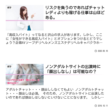
リスクを負うのであればチャット
雑学
レディよりも稼げる仕事は山ほど
ある。
「高収入バイト」ってなると沢山の求人があります。しかし、ここ
に「女性ができる高収入バイト」とオプションをつけるとどうでし
ょう？企画AVソープデリヘルメンズエステデリヘルキャバクラホス
テスチャットレディなど。グッと絞られてきました。では、さら...
2020.05.16
ノンアダルトサイトの出演時に
雑学
「顔出しなし」は可能なの？
アダルトチャット・・・顔出ししなくてもよい ノンアダルトチャッ
ト・・・顔出しは必須。 そのため、ノンアダルトサイトに出演した
いのであれば顔出しはしないといけないことになります。 しかし。
一部のサイトでは、”ノンアダルトサイトでも顔出しはしなくても
いい”というルールがあります。
2019.10.11