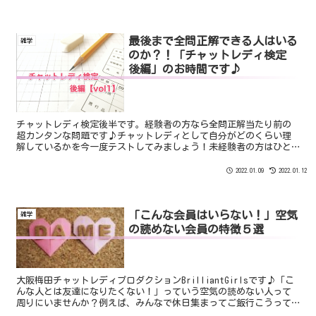
最後まで全問正解できる人はいる
雑学
のか？！「チャットレディ検定
後編」のお時間です♪
チャットレディ検定後半です。経験者の方なら全問正解当たり前の
超カンタンな問題です♪チャットレディとして自分がどのくらい理
解しているかを今一度テストしてみましょう！未経験者の方はひと
つひとつ理解しながら覚えていきましょうね！では、後半戦スター
ーーーーーと！！
2022.01.09
2022.01.12
「こんな会員はいらない！」空気
雑学
の読めない会員の特徴５選
大阪梅田チャットレディプロダクションBrilliantGirlsです♪「こ
んな人とは友達になりたくない！」っていう空気の読めない人って
周りにいませんか？例えば、みんなで休日集まってご飯行こうって
なったのに、「うどんの気分じゃない」「今ダイエ...