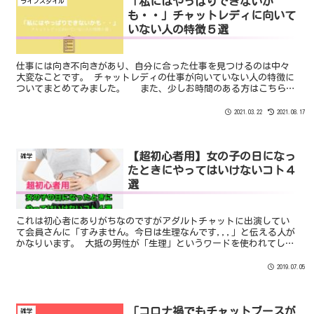
「私にはやっぱりできないか
ライフスタイル
も・・」チャットレディに向いて
いない人の特徴５選
仕事には向き不向きがあり、自分に合った仕事を見つけるのは中々
大変なことです。 チャットレディの仕事が向いていない人の特徴に
ついてまとめてみました。 また、少しお時間のある方はこちらの
テストもやってみてください。
2021.03.22
2021.08.17
【超初心者用】女の子の日になっ
雑学
たときにやってはいけないコト４
選
これは初心者にありがちなのですがアダルトチャットに出演してい
て会員さんに「すみません。今日は生理なんです,,,」と伝える人が
かなりいます。 大抵の男性が「生理」というワードを使われてしま
うとその時点で萎えてしまいます。
2019.07.05
「コロナ禍でもチャットブースが
雑学