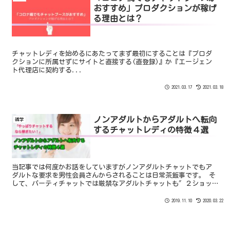
おすすめ」プロダクションが稼げ
る理由とは？
チャットレディを始めるにあたってまず最初にすることは『プロダ
クションに所属せずにサイトと直接する(直登録)』か『エージェン
ト代理店に契約する...
2021.03.17
2021.03.18
ノンアダルトからアダルトへ転向
雑学
するチャットレディの特徴４選
当記事では何度かお話をしていますがノンアダルトチャットでもア
ダルトな要求を男性会員さんからされることは日常茶飯事です。 そ
して、パーティチャットでは厳禁なアダルトチャットも″２ショッ
トチャットであればアダルトOK″という暗黙のルールがあります。
2019.11.10
2020.03.22