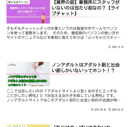
【業界の話】事務所にスタッフが
気になるアレコレ
いないのは当たり前なの？【ライ
ブチャット】
そもそもチャットレディの仕事というのは個室の中で一人でパソコ
ンを使って業務をします。 そのため、最低限のパソコンの使い方や
サイトのマニュアルなどを事前に教えておけば「ぶっちゃけスタッ
フがいなくてもお仕事はできてしまう」のです。 いってしまえば、
「チャットルームを貸している」だけという感じですね。
2020.12.10
ノンアダルトはアダルト厨と出会
コラム
い厨しかいないってホント！？
ここで注目したいのが『アダルトサイトより安く女の子とエッチな
ことがしたい男性』と『出会える女の子を探している男性』です。
ノンアダルトサイトではこのアダルト目的と出会い目的の会員が特
に多いんです。 そのため、 「アダルトできないとわかったら退
出」 「出会えないとわかったら退出」 のような極端な会員さんが
2019.08.29
2020.03.22
多いんですね。