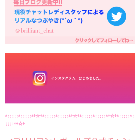
*:;;;:*:;;;:*+☆+*:;;;:*:;;;:*+☆+*:;;;:*:;;;:*+☆+*:;;;:*:
;;;:*+☆+