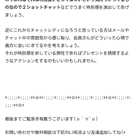
のなので２ショットチャット
などでうまく特別感を演出してあげ
ましょう。
逆にこれからチャットレディになろうと思っている方はメールや
チャット中の雰囲気から感じ取り、会員さんがどういった心情で
貴方に会いにきてるかを考えましょう。
それが特別感を欲している男性であればプレゼントを誘惑するよ
うなアクションをするのもいいかもしれません。
*:;;;:*:;;;:*+☆+*:;;;:*:;;;:*+☆+*:;;;:*:;;;:*+☆+*:;;;:*:
;;;:*+☆+
最後までご覧頂き有難うございます(о´∀`о)
お問い合わせや無料相談は下記のLINE＠より友達追加してね(*