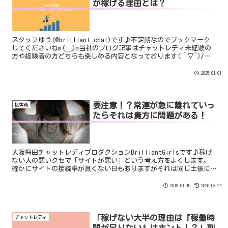
が稼げる理由とは？
スタッフゆう(@brilliant_chat)です♪不定期なのでブックマーク
してくださいねm(__)m当社のブログ記事はチャットレディ未経験の
方や経験者の方どちらも楽しめる内容となっております(´▽`)ﾉカ
テゴリ別にて記事を分けているので気...
2025.01.01
要注意！？常連が急に離れていっ
接客術
たらそれは貴方に問題がある！
大阪梅田チャットレディプロダクションBrilliantGirlsです♪稼げ
ない人の悪いクセで「サイトが悪い」という考え方をよくします。
確かにサイトの接続率が良くない日もありますがそれは同じ土俵に
立っているチャットレディ全員にいえます。サイト...
2019.01.19
2020.03.24
「稼げない大半の理由は『稼働時
チャットレディ
間が足りない』はホント！？」副