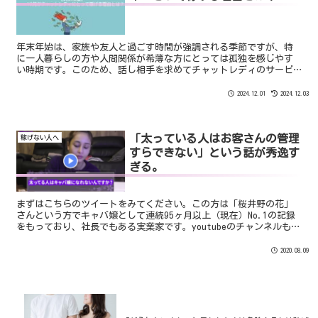
年末年始は、家族や友人と過ごす時間が強調される季節ですが、特
に一人暮らしの方や人間関係が希薄な方にとっては孤独を感じやす
い時期です。このため、話し相手を求めてチャットレディのサービ
スを利用する人が増えます。
2024.12.01
2024.12.03
「太っている人はお客さんの管理
稼げない人へ
すらできない」という話が秀逸す
ぎる。
まずはこちらのツイートをみてください。この方は「桜井野の花」
さんという方でキャバ嬢として連続95ヶ月以上（現在）No.1の記録
をもっており、社長でもある実業家です。youtubeのチャンネルも開
設しておりその中の質問に答えていくというコーナ...
2020.08.09