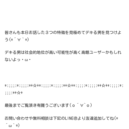
皆さんも本日お話した３つの特徴を見極めてデキる男を見つけよ
う(*´∀｀*)
デキる男は社会的地位が高い可能性が高く高額ユーザーかもしれ
ないよっ・ω・
*:;;;:*:;;;:*+☆+*:;;;:*:;;;:*+☆+*:;;;:*:;;;:*+☆+*:;;;:*:
;;;:*+☆+
最後までご覧頂き有難うございます(о´∀`о)
お問い合わせや無料相談は下記のLINE＠より友達追加してね(*
´ω｀*)