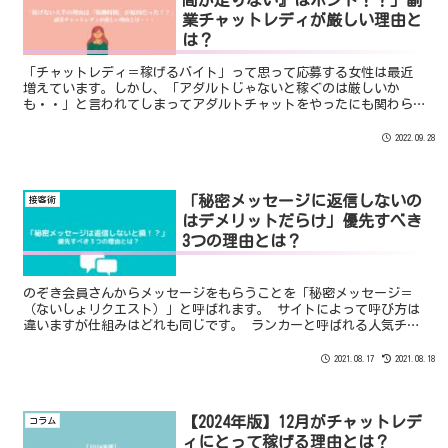
業チャットレディが厳しい理由と
は？
「チャットレディ＝稼げるバイト」って思って応募する女性は最近
増えています。しかし、「アダルトじゃないと稼ぐのは厳しいか
も・・」と言われてしまってアダルトチャットをやったにも関わら
ずバイトと同じくらいの給料しか稼げないのはモチベーションが下
がってしまいますよね。本日は「稼げない理由」についてお話しま
2022.09.28
す。
「秘密メッセージに返信しないの
接客術
はデメリットだらけ」優先すべき
3つの理由とは？
のぞき会員さんからメッセージをもらうことを「秘密メッセージ＝
（ないしょリクエスト）」と呼ばれます。 サイトによって呼び方は
違いますが仕組みはどれも同じです。 ランカーと呼ばれる人気チャ
ットレディさんの中にはのぞき会員さんから秘密メッセージを大量
にもらうように誘導をして高額な報酬をもらっている方もいます。
2021.08.17
2021.08.18
【2024年版】12月がチャットレデ
コラム
ィにとって稼げる理由とは？