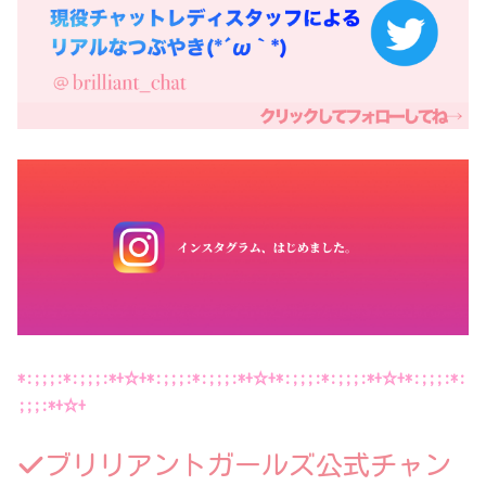
*:;;;:*:;;;:*+☆+*:;;;:*:;;;:*+☆+*:;;;:*:;;;:*+☆+*:;;;:*:
;;;:*+☆+
ブリリアントガールズ公式チャン