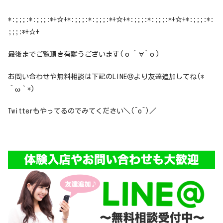
*:;;;:*:;;;:*+☆+*:;;;:*:;;;:*+☆+*:;;;:*:;;;:*+☆+*:;;;:*:
;;;:*+☆+
最後までご覧頂き有難うございます(о´∀`о)
お問い合わせや無料相談は下記のLINE＠より友達追加してね(*
´ω｀*)
Twitterもやってるのでみてください＼(^o^)／