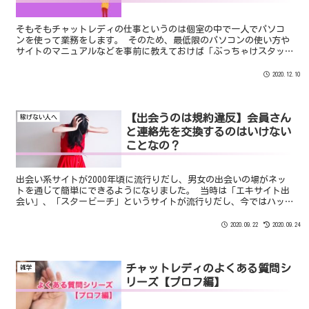
そもそもチャットレディの仕事というのは個室の中で一人でパソコ
ンを使って業務をします。 そのため、最低限のパソコンの使い方や
サイトのマニュアルなどを事前に教えておけば「ぶっちゃけスタッ
フがいなくてもお仕事はできてしまう」のです。 いってしまえば、
「チャットルームを貸している」だけという感じですね。
2020.12.10
【出会うのは規約違反】会員さん
稼げない人へ
と連絡先を交換するのはいけない
ことなの？
出会い系サイトが2000年頃に流行りだし、男女の出会いの場がネッ
トを通じて簡単にできるようになりました。 当時は「エキサイト出
会い」、「スタービーチ」というサイトが流行りだし、今ではハッ
ピーメール、PCMAX、YYCという大手の出会い系サイトがあります。
出会いを求めるのは出会い系サイトだけではなくライブチャットで
2020.09.22
2020.09.24
も日常的に行われています。
チャットレディのよくある質問シ
雑学
リーズ【プロフ編】