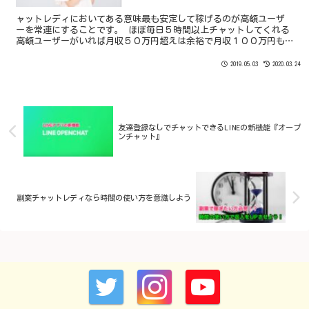
ャットレディにおいてある意味最も安定して稼げるのが高額ユーザ
ーを常連にすることです。 ほぼ毎日５時間以上チャットしてくれる
高額ユーザーがいれば月収５０万円超えは余裕で月収１００万円も
夢じゃありません。
2019.05.03
2020.03.24
友達登録なしでチャットできるLINEの新機能『オープ
ンチャット』
副業チャットレディなら時間の使い方を意識しよう