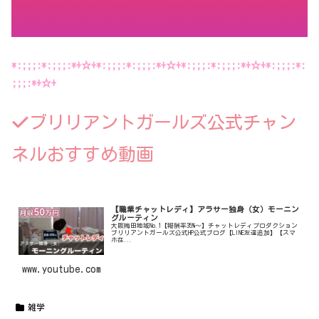
*:;;;:*:;;;:*+☆+*:;;;:*:;;;:*+☆+*:;;;:*:;;;:*+☆+*:;;;:*:
;;;:*+☆+
ブリリアントガールズ公式チャン
ネルおすすめ動画
【職業チャットレディ】アラサー独身（女）モーニン
グルーティン
大阪梅田地域No.1【報酬率35%〜】チャットレディプロダクション
ブリリアントガールズ公式HP公式ブログ【LINE友達追加】【スマ
ホ在...
www.youtube.com
雑学