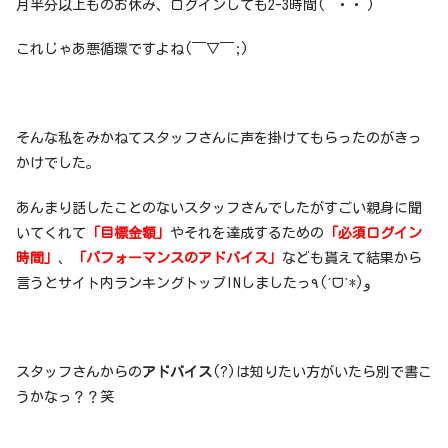
月半分以上ものお休み、ログインしても2-3時間(´･ ･`)
これじゃあ悪循環ですよね(￣▽￣;)
そんな私をみかねてスタッフさんに声を掛けてもらったのがきっ
かけでした。
あんまり話したことのないスタッフさんでしたがすごい親身に聞
いてくれて
「目標金額」
やそれを達成するための
「必須ログイン
時間」
、
「パフォーマンスのアドバイス」
なども貰えて結果から
言うとサイト内ランキングトップINしましたっ٩(ˊᗜˋ*)و
スタッフさんからの
アドバイス
(?)は知りたい方がいたら別で書こ
うかなっ？？笑