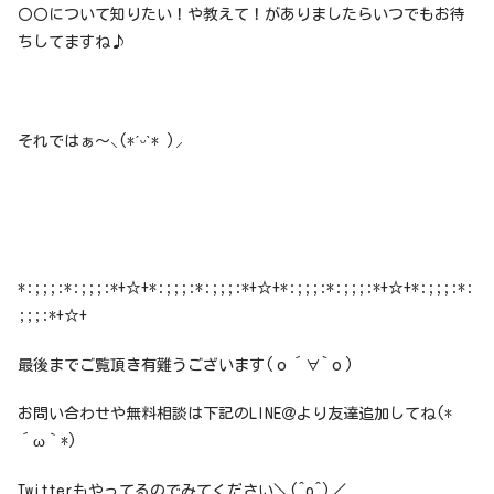
〇〇について知りたい！や教えて！がありましたらいつでもお待
ちしてますね♪
それではぁ〜⸜(*ˊᵕˋ* )⸝
*:;;;:*:;;;:*+☆+*:;;;:*:;;;:*+☆+*:;;;:*:;;;:*+☆+*:;;;:*:
;;;:*+☆+
最後までご覧頂き有難うございます(о´∀`о)
お問い合わせや無料相談は下記のLINE＠より友達追加してね(*
´ω｀*)
Twitterもやってるのでみてください＼(^o^)／