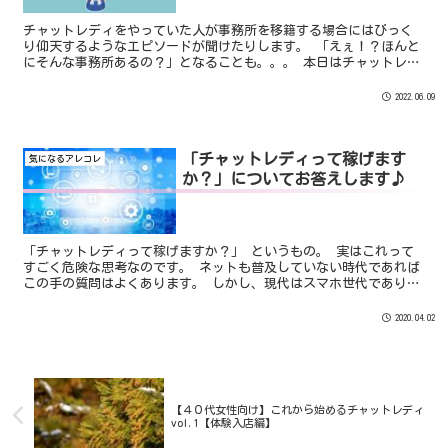
チャットレディをやっていた人が事務所を移籍する場合にはびっく
り仰天するようなエピソードが聞けたりします。 「えぇ！？ほんと
にそんな事務所あるの？」となることも。。。 本日はチャットレデ
ィさんから聞いたびっくり仰天エピソードをご紹介します。
2022.06.09
「チャットレディって稼げます
気になるアレコレ
か？」についてお答えします♪
「チャットレディって稼げますか？」 というもの。 実はこれって
すごく危険な思考なのです。 ネットも普及していない時代であれば
この手の質問はよくあります。 しかし、現代はスマホ世代でありい
つでもどこでもネットワークに繋ぐことができ情報を得ることがで
きます。
2020.04.02
【４０代女性向け】これから始めるチャットレディ
vol.1【体験入店編】