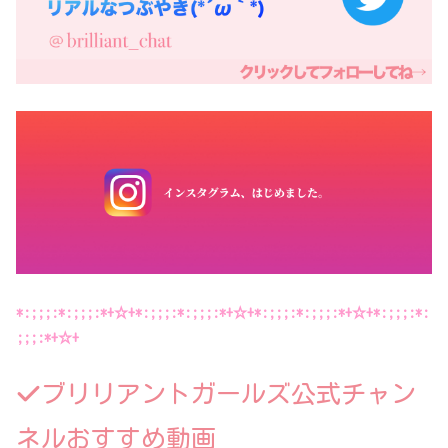
*:;;;:*:;;;:*+☆+*:;;;:*:;;;:*+☆+*:;;;:*:;;;:*+☆+*:;;;:*:
;;;:*+☆+
ブリリアントガールズ公式チャン
ネルおすすめ動画