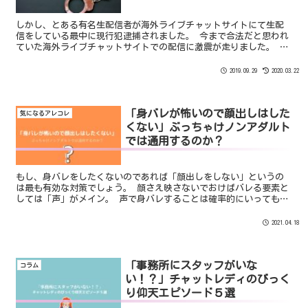
しかし、とある有名生配信者が海外ライブチャットサイトにて生配
信をしている最中に現行犯逮捕されました。 今まで合法だと思われ
ていた海外ライブチャットサイトでの配信に激震が走りました。 警
察が現行犯逮捕に踏み切った答えはこうです。 「海外にサーバーを
置いていたとしても国内で配信している場合は”日本”の法律に基
2019.09.29
2020.03.22
づく」
「身バレが怖いので顔出しはした
気になるアレコレ
くない」ぶっちゃけノンアダルト
では通用するのか？
もし、身バレをしたくないのであれば「顔出しをしない」というの
は最も有効な対策でしょう。 顔さえ映さないでおけばバレる要素と
しては「声」がメイン。 声で身バレすることは確率的にいってもか
なり少ないです。 （よっぽど特徴的な声をしていない限りは・・・
笑）
2021.04.18
「事務所にスタッフがいな
コラム
い！？」チャットレディのびっく
り仰天エピソード５選