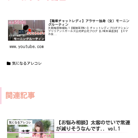
【職業チャットレディ】アラサー独身（女）モーニン
グルーティン
大阪梅田地域No.1【報酬率35%〜】チャットレディプロダクション
ブリリアントガールズ公式HP公式ブログ【LINE友達追加】【スマ
ホ在...
www.youtube.com
気になるアレコレ
関連記事
【お悩み相談】太客のせいで常連
気になるアレコレ
が減りそうなんです.. vol.1