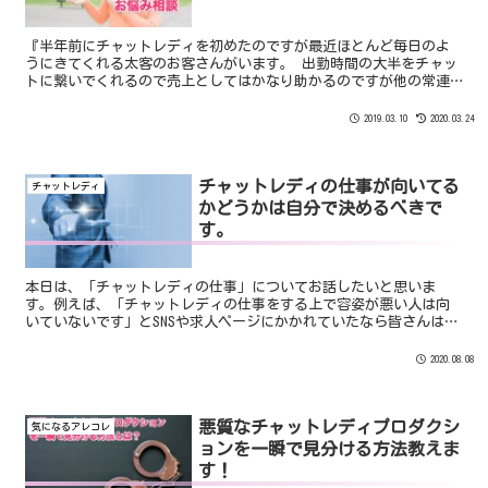
『半年前にチャットレディを初めたのですが最近ほとんど毎日のよ
うにきてくれる太客のお客さんがいます。 出勤時間の大半をチャッ
トに繋いでくれるので売上としてはかなり助かるのですが他の常連
さんとチャットできるタイミングが中々ありません。 そのせいで常
連が減ってしまいそうなんですがどうしたらいいでしょうか？？』
2019.03.10
2020.03.24
チャットレディの仕事が向いてる
チャットレディ
かどうかは自分で決めるべきで
す。
本日は、「チャットレディの仕事」についてお話したいと思いま
す。例えば、「チャットレディの仕事をする上で容姿が悪い人は向
いていないです」とSNSや求人ページにかかれていたなら皆さんはど
うしますか？自分自身の容姿が悪いと思っている人はこういうで...
2020.08.08
悪質なチャットレディプロダクシ
気になるアレコレ
ョンを一瞬で見分ける方法教えま
す！