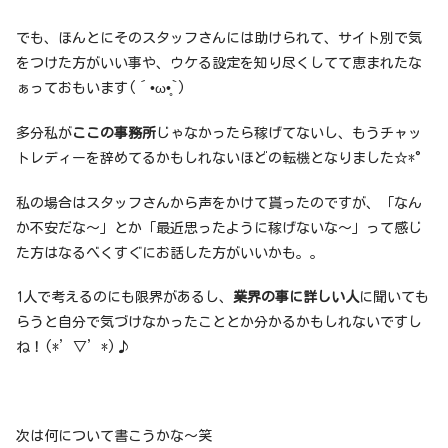
でも、ほんとにそのスタッフさんには助けられて、サイト別で気
をつけた方がいい事や、ウケる設定を知り尽くしてて恵まれたな
ぁっておもいます(´•ω•̥`)
多分私が
ここの事務所
じゃなかったら稼げてないし、もうチャッ
トレディーを辞めてるかもしれないほどの転機となりました☆*°
私の場合はスタッフさんから声をかけて貰ったのですが、「なん
か不安だな〜」とか「最近思ったように稼げないな〜」って感じ
た方はなるべくすぐにお話した方がいいかも。。
1人で考えるのにも限界があるし、
業界の事に詳しい人
に聞いても
らうと自分で気づけなかったこととか分かるかもしれないですし
ね！(*’▽’*)♪
次は何について書こうかな〜笑