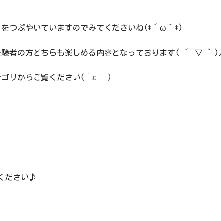
をつぶやいていますのでみてくださいね(*´ω｀*)
者の方どちらも楽しめる内容となっております( ´ ▽ ` )
リからご覧ください(´ε｀ )
覧ください♪