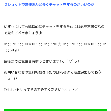
２ショットで常連さんと長くチャットをするのがいいのか
いずれにしても戦略的にチャットをするためには必要不可欠なの
で覚えておきましょう♪
*:;;;:*:;;;:*+☆+*:;;;:*:;;;:*+☆+*:;;;:*:;;;:*+☆+*:;;;:*:
;;;:*+☆+
最後までご覧頂き有難うございます(о´∀`о)
お問い合わせや無料相談は下記のLINE＠より友達追加してね(*
´ω｀*)
Twitterもやってるのでみてください＼(^o^)／