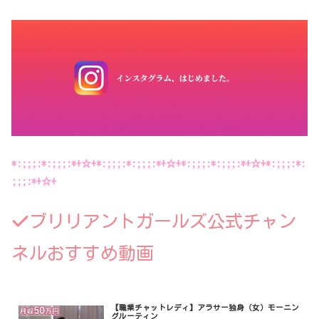
*:;;;:*:;;;:*+☆+*:;;;:*:;;;:*+☆+*:;;;:*:;;;:*+☆+*:;;;:*:
;;;:*+☆+
ブリリアントガールズ公式チャン
ネルおすすめ動画
【職業チャットレディ】アラサー独身（女）モーニン
グルーティン