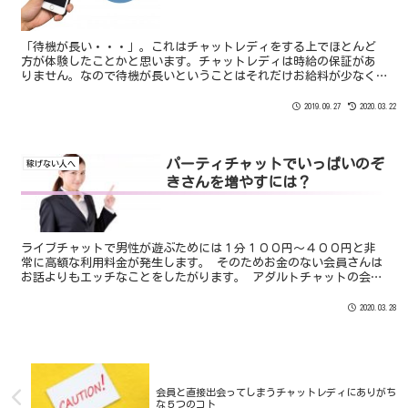
「待機が長い・・・」。これはチャットレディをする上でほとんど
方が体験したことかと思います。チャットレディは時給の保証があ
りません。なので待機が長いということはそれだけお給料が少なく
なります。そして、お給料が少ないということは精神的な負担に
も...
2019.09.27
2020.03.22
パーティチャットでいっぱいのぞ
稼げない人へ
きさんを増やすには？
ライブチャットで男性が遊ぶためには１分１００円〜４００円と非
常に高額な利用料金が発生します。 そのためお金のない会員さんは
お話よりもエッチなことをしたがります。 アダルトチャットの会員
さんであれば８割〜９割以上はエッチなことを見るために遊びにき
ます。
2020.03.28
会員と直接出会ってしまうチャットレディにありがち
な５つのコト