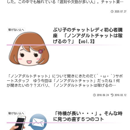
した。この中でも触れている「遅刻や欠勤が多い人」。チャット業
界だけでなくても周りに沢山いますよね。もちろん、会社などで
あ...
2020.07.27
ぶり子のチャットレディ初心者講
稼げない人へ
座 「ノンアダルトチャットは稼
げるの？」【vol.3】
「ノンアダルトチャット」について聞きにきたのだ(´・ω・｀)サポ
ートスタッフ ゆう今回は「ノンアダルトチャット」だったね！何
が聞きたいの？？ズバリ、「ノンアダルトチャットは稼げるの
か？」について聞きたいのだ(´・ω・｀)サポートスタッフ ゆ...
2018.09.24
2019.03.12
「待機が長い・・・」。そんな時
稼げない人へ
に見つめ直す５つのコト