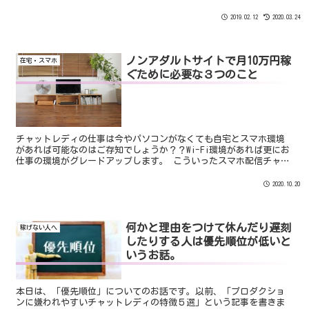
ようです。 男性会員の皆様はくれぐれも他のチャットレディと比較
するような発言はしないようにしましょう！
2019.02.12
2020.03.24
ノンアダルトサイトで月10万円稼
在宅・スマホ
ぐために必要な３つのこと
チャットレディの仕事は今やパソコンがなくても自宅とスマホ環境
があれば可能なのはご存知でしょうか？？Wi-Fi環境があれば更にお
仕事の環境がグレードアップします。 こういったスマホ配信チャッ
トレディが増えていることから「在宅×スマホ×ノンアダ...
2020.10.20
何かと理由をつけて休んだり遅刻
稼げない人へ
したりする人は優先順位が低いと
いうお話。
本日は、「優先順位」についてのお話です。以前、「プロダクショ
ンに嫌われやすいチャットレディの特徴５選」という記事を書きま