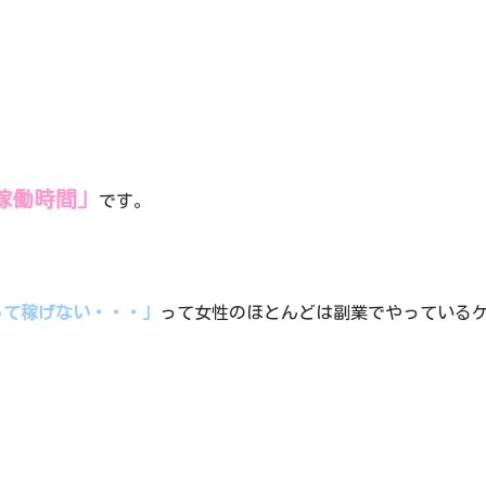
稼働時間」
です。
って稼げない・・・」
って女性のほとんどは副業でやっている