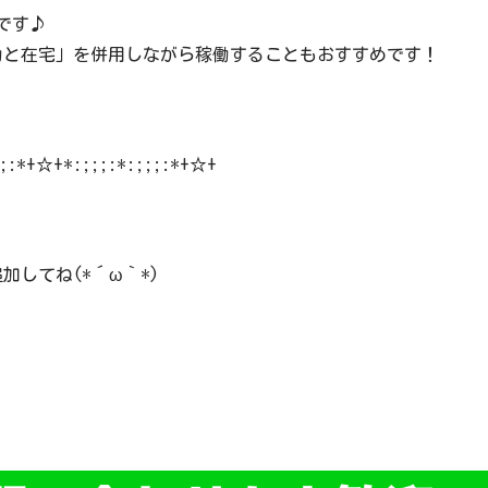
です♪
勤と在宅」を併用しながら稼働することもおすすめです！
;;:*+☆+*:;;;:*:;;;:*+☆+
加してね(*´ω｀*)