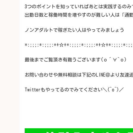
3つのポイントを知っていればあとは実践するのみ
出勤日数と稼働時間を増やすのが難しい人は「通
ノンアダルトで稼ぎたい人はやってみましょう
*:;;;:*:;;;:*+☆+*:;;;:*:;;;:*+☆+*:;;;:*:;
最後までご覧頂き有難うございます(о´∀`о)
お問い合わせや無料相談は下記のLINE＠より友達追
Twitterもやってるのでみてください＼(^o^)／